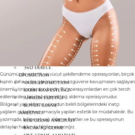
GÖĞÜS BAŞI
ÇÖKÜKLÜĞÜ
VÜCUT ESTETIĞI
KARIN GERME ESTETIĞI
360 DERECE KARIN
GERME
YAĞ ALDIRMA
360 DERECE
Günümüzde estetik ve vücut şekillendirme operasyonları, birçok
LIPOSUCTION
kişinin daha iyi bir görünüme ve özgüvene kavuşmasını sağlayan
VASER LIPOSUCTION
önemli yöntemlerden biridir. Bu operasyonlardan en çok tercih
KARIN KASI ESTETIĞI
edilenlerden biri de bölgesel yağ aldırma operasyonudur.
ANNELIK ESTETIĞI
Bölgesel yağ aldırma, vücudun belirli bölgelerindeki inatçı
BOYUN GERME
yağların giderilmesi amacıyla yapılan estetik bir müdahaledir. Bu
AMELIYATI
yazımızda, bölgesel yağ aldırma fiyatları ve bu operasyonun
KOL GERME AMELIYATI
detayları hakkında bilgiler vereceğiz.
BACAK İÇI GERME