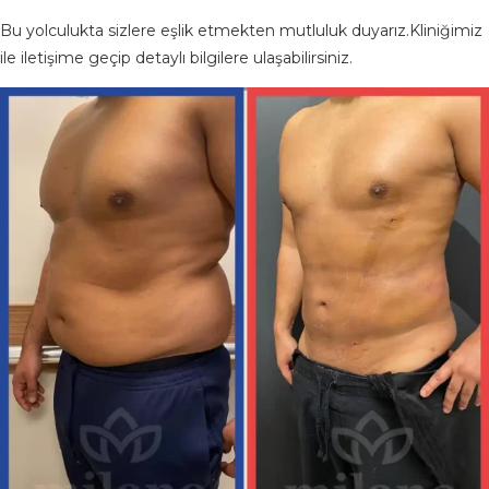
Bu yolculukta sizlere eşlik etmekten mutluluk duyarız.Kliniğimiz
ile iletişime geçip detaylı bilgilere ulaşabilirsiniz.