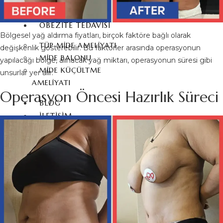
E-MAX KAPLAMA
OBEZİTE TEDAVİSİ
Bölgesel yağ aldırma fiyatları, birçok faktöre bağlı olarak
TÜP MIDE AMELIYATI
değişkenlik gösterebilir. Bu faktörler arasında operasyonun
MIDE BALONU
yapılacağı bölge, alınacak yağ miktarı, operasyonun süresi gibi
MIDE KÜÇÜLTME
unsurlar yer alır.
AMELIYATI
Operasyon Öncesi Hazırlık Süreci
BLOG
İLETIŞIM
TÜRKÇE
ENGLISH
(
İNGILIZCE
)
DEUTSCH
(
ALMANCA
)
ITALIANO
(
İTALYANCA
)
FRANÇAIS
(
FRANSIZCA
)
ESPAÑOL
(
İSPANYOLCA
)
РУССКИЙ
(
RUSÇA
)