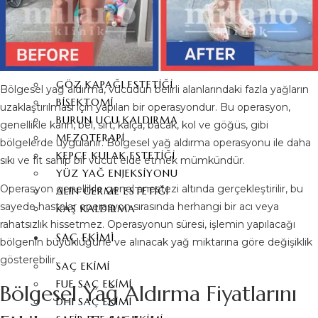
YÜZ GERME AMELIYATI
ALIN DARALTMA
PIEZO BURUN AMELIYATI
FOX EYES
GÖZ KAPAĞI ESTETIĞI
Bölgesel yağ aldırma, vücudun belirli alanlarındaki fazla yağların
BIŞEKTOMI
uzaklaştırılması için yapılan bir operasyondur. Bu operasyon,
BURUN UCU KALDIRMA
genellikle karın, bel, sırt, kalça, bacak, kol ve göğüs, gibi
MEZOTERAPI
bölgelerde uygulanır. Bölgesel yağ aldırma operasyonu ile daha
KEPÇE KULAK ESTETIĞI
sıkı ve fit sahip bir vücut elde etmek mümkündür.
YÜZ YAĞ ENJEKSIYONU
Operasyon genellikle genel anestezi altında gerçekleştirilir, bu
ALIN GERME ESTETIĞI
sayede hastalar operasyon sırasında herhangi bir acı veya
KAŞ KALDIRMA
rahatsızlık hissetmez. Operasyonun süresi, işlemin yapılacağı
SAÇ EKIMI
bölgenin büyüklüğüne ve alınacak yağ miktarına göre değişiklik
gösterebilir.
SAÇ EKIMI
FUE SAÇ EKIMI
Bölgesel Yağ Aldırma Fiyatlarını
DHI SAÇ EKIMI