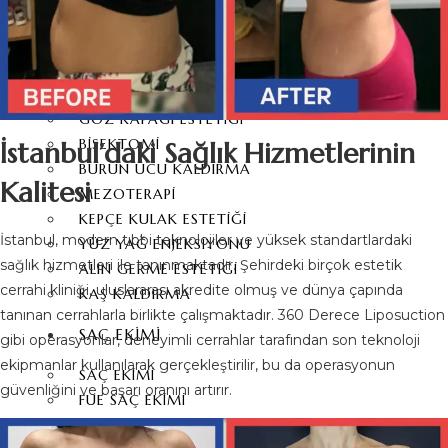
YÜZ GERME AMELIYATI
ALIN DARALTMA
PIEZO BURUN AMELIYATI
FOX EYES
GÖZ KAPAĞI ESTETIĞI
BIŞEKTOMI
İstanbul’daki Sağlık Hizmetlerinin
BURUN UCU KALDIRMA
Kalitesi
MEZOTERAPI
KEPÇE KULAK ESTETIĞI
İstanbul, modern tıbbi teknolojiler ve yüksek standartlardaki
YÜZ YAĞ ENJEKSIYONU
sağlık hizmetleri ile tanınmaktadır. Şehirdeki birçok estetik
ALIN GERME ESTETIĞI
cerrahi kliniği, uluslararası akredite olmuş ve dünya çapında
KAŞ KALDIRMA
tanınan cerrahlarla birlikte çalışmaktadır. 360 Derece Liposuction
SAÇ EKIMI
gibi operasyonlar, deneyimli cerrahlar tarafından son teknoloji
ekipmanlar kullanılarak gerçekleştirilir, bu da operasyonun
SAÇ EKIMI
güvenliğini ve başarı oranını artırır.
FUE SAÇ EKIMI
DHI SAÇ EKIMI