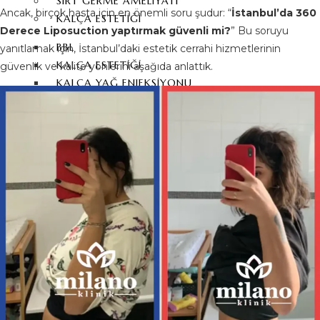
SIRT GERME AMELIYATI
Ancak, birçok hasta için en önemli soru şudur: “
İstanbul’da 360
KALÇA ESTETIĞI
Derece Liposuction yaptırmak güvenli mi?
” Bu soruyu
BBL
yanıtlamak için, İstanbul’daki estetik cerrahi hizmetlerinin
KALÇA ESTETIĞI
güvenlik ve kalite yönlerini aşağıda anlattık.
KALÇA YAĞ ENJEKSIYONU
VAJINA ESTETIĞI
VAJINA DARALTMA
ESTETIĞI
LABIUM KÜÇÜLTME
KIZLIK ZARI DIKIMI
YÜZ ESTETIĞI
BURUN ESTETIĞI
AMELIYATI
REVIZYON BURUN
ESTETIĞI