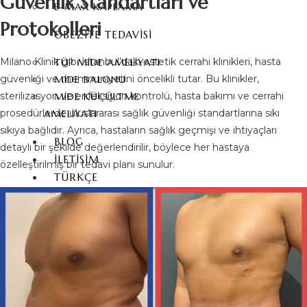
Güvenlik Standartları ve
E-MAX KAPLAMA
Protokolleri
OBEZİTE TEDAVİSİ
Milano Klinik gibi İstanbul’daki estetik cerrahi klinikleri, hasta
TÜP MIDE AMELIYATI
güvenliği ve memnuniyetini öncelikli tutar. Bu klinikler,
MIDE BALONU
sterilizasyon ve enfeksiyon kontrolü, hasta bakımı ve cerrahi
MIDE KÜÇÜLTME
prosedürlerde uluslararası sağlık güvenliği standartlarına sıkı
AMELIYATI
sıkıya bağlıdır. Ayrıca, hastaların sağlık geçmişi ve ihtiyaçları
BLOG
detaylı bir şekilde değerlendirilir, böylece her hastaya
İLETIŞIM
özelleştirilmiş bir tedavi planı sunulur.
TÜRKÇE
ENGLISH
(
İNGILIZCE
)
DEUTSCH
(
ALMANCA
)
ITALIANO
(
İTALYANCA
)
FRANÇAIS
(
FRANSIZCA
)
ESPAÑOL
(
İSPANYOLCA
)
РУССКИЙ
(
RUSÇA
)