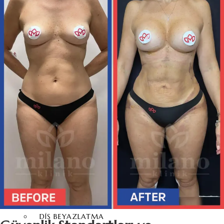
SAFIR FUE SAÇ EKIMI
SAKAL EKIMI
KÖK HÜCRE SAÇ EKIMI
TIRAŞSIZ SAÇ EKIMI
AĞRISIZ SAÇ EKIMI
FUT SAÇ EKIMI
KAŞ EKIMI
BIYIK EKIMI
DIŞ ESTETIĞI
HOLLYWOOD GÜLÜŞÜ
ZIRKONYUM DIŞ
KAPLAMA
LAMINA DIŞ KAPLAMA
PORSELEN DIŞ KAPLAMA
DIŞ KAPLAMA
DIŞ İMPLANTLARI
DIŞ BEYAZLATMA