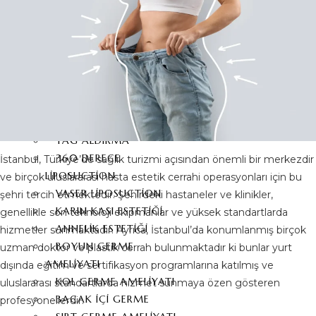
GÖĞÜS BAŞI
ÇÖKÜKLÜĞÜ
VÜCUT ESTETIĞI
KARIN GERME ESTETIĞI
360 DERECE KARIN
GERME
YAĞ ALDIRMA
360 DERECE
İstanbul, Türkiye’de sağlık turizmi açısından önemli bir merkezdir
LIPOSUCTION
ve birçok uluslararası hasta estetik cerrahi operasyonları için bu
VASER LIPOSUCTION
şehri tercih etmektedir. Şehirdeki hastaneler ve klinikler,
KARIN KASI ESTETIĞI
genellikle son teknoloji ekipmanlar ve yüksek standartlarda
ANNELIK ESTETIĞI
hizmetler sunmaktadır. Ayrıca, İstanbul’da konumlanmış birçok
BOYUN GERME
uzman doktor ve plastik cerrah bulunmaktadır ki bunlar yurt
AMELIYATI
dışında eğitim ve sertifikasyon programlarına katılmış ve
KOL GERME AMELIYATI
uluslararası standartlarda hizmet sunmaya özen gösteren
BACAK İÇI GERME
profesyonellerdir.