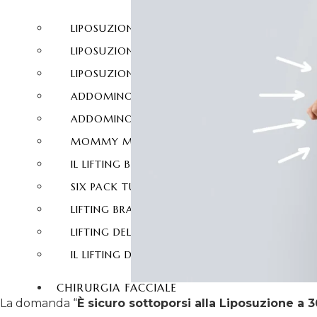
LIPOSUZIONE
LIPOSUZIONE VASER
LIPOSUZIONE A 360 GRADI
ADDOMINOPLASTICA
ADDOMINOPLASTICA 360 GRADI
MOMMY MAKEOVER
IL LIFTING BRASILIANO DEI GLUTEI
SIX PACK TURCHIA
LIFTING BRACCIA
LIFTING DELLE COSCE
IL LIFTING DEL COLLO
CHIRURGIA FACCIALE
La domanda “
È sicuro sottoporsi alla Liposuzione a 3