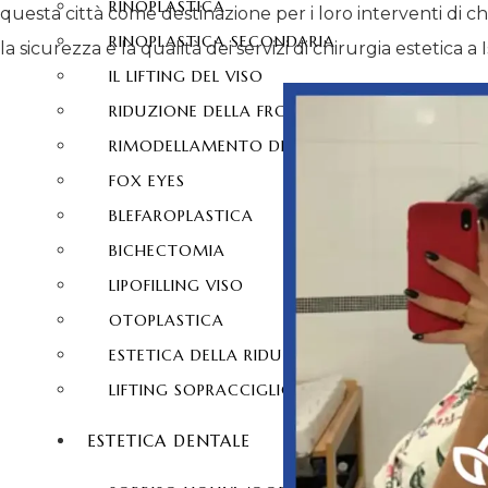
RINOPLASTICA
questa città come destinazione per i loro interventi di 
RINOPLASTICA SECONDARIA
la sicurezza e la qualità dei servizi di chirurgia estetica a 
IL LIFTING DEL VISO
RIDUZIONE DELLA FRONTE
RIMODELLAMENTO DEL NASO
FOX EYES
BLEFAROPLASTICA
BICHECTOMIA
LIPOFILLING VISO
OTOPLASTICA
ESTETICA DELLA RIDUZIONE FRONTE
LIFTING SOPRACCIGLIO
ESTETICA DENTALE