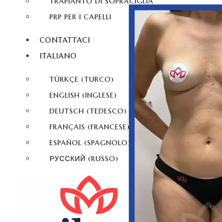
TRAPIANTO DI SOPRACIGLIA
PRP PER I CAPELLI
CONTATTACI
ITALIANO
TÜRKÇE
(
TURCO
)
ENGLISH
(
INGLESE
)
DEUTSCH
(
TEDESCO
)
FRANÇAIS
(
FRANCESE
)
ESPAÑOL
(
SPAGNOLO
)
РУССКИЙ
(
RUSSO
)