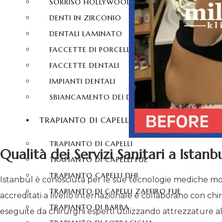
SORRISO HOLLYWOODIANO
DENTI IN ZIRCONIO
DENTALI LAMINATO
FACCETTE DI PORCELLANA
FACCETTE DENTALI
IMPIANTI DENTALI
SBIANCAMENTO DEI DENTI
TRAPIANTO DI CAPELLI
TRAPIANTO DI CAPELLI
Qualità dei Servizi Sanitari a Istanb
TRAPIANTO DI CAPELLI FUE
TRAPIANTO CAPELLI DHI
Istanbul è conosciuta per le sue tecnologie mediche moderne
TRAPIANTO DI CAPELLI ZAFFIRO FUE
accreditati a livello internazionale e collaborano con ch
TRAPIANTO DI BARBA
eseguite da chirurghi esperti utilizzando attrezzature al