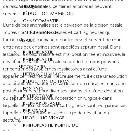
CHIRURGIE
de raisons congénitales, certaines anomalies peuvent
RÉDUCTION MAMELON
survenir.
GYNECOMASTIE
L’une de ces anomalies est la déviation de la cloison nasale.
OPÉRATIONS DU
Toutes nos structure sosseuses et cartilagineuses qui
forment la ligne médiane de notre nez et servent de mur
VISAGE
entre nos deux narines sont appelées septum nasal. Dans
RHINOPLASTIE
lescasoù la cloison nasale est mal positionnée et incurvée, la
RHINOPLASTIE
déviation de la cloison nasale se produit et nous pouvons
SECONDAIRE
rencontrer des problèmes respiratoires ainsi qu’une
LIFTING DU VISAGE
apparence inesthétique. Heureusement, il existe unesolution
RÉDUCTION DU FRONT
à ce problème !Dans les casoù le septum nasal est dans une
FOX EYES
position incurvée pour diver ses raisons et qu’une déviation
BICHECTOMIE
du septum est observée, l’opération chirurgicale dans
BLEPHAROPLASTIE
laquelle les tissu sosseux et cartilagineux sont réorganisé ses
PRP VISAGE
tappelée » septoplastie » (chirurgie de déviation du
LIPOFILLING VISAGE
septum).
RHINOPLASTIE POINTE DU