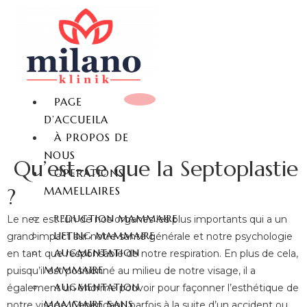
PAGE
D’ACCUEILA
À PROPOS DE
NOUS
Qu’est-ce que la Septoplastie
OPERATIONS
?
MAMELLAIRES
REDUCTION MAMMAIRE
Le nez est l’un de nos organes les plus importants qui a un
LIFTING MAMMAIRE
grand impact sur notre santé générale et notre psychologie
AUGMENTATION
en tant que responsable de notre respiration. En plus de cela,
MAMMAIRE
puisqu’il est positionné au milieu de notre visage, il a
AUGMENTATION
également un énorme pouvoir pour façonner l’esthétique de
MAMMAIRE SANS
notre visage. Cependant, parfois à la suite d’un accident ou