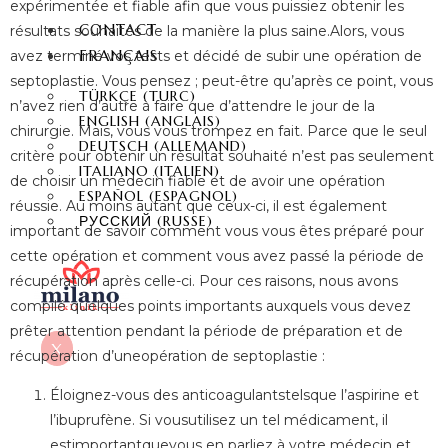
expérimentée et fiable afin que vous puissiez obtenir les
CONTACT
résultats souhaités de la manière la plus saine.Alors, vous
FRANÇAIS
avez terminé vos tests et décidé de subir une opération de
septoplastie. Vous pensez ; peut-être qu’après ce point, vous
TÜRKÇE
(
TURC
)
n’avez rien d’autre à faire que d’attendre le jour de la
ENGLISH
(
ANGLAIS
)
chirurgie. Mais, vous vous trompez en fait. Parce que le seul
DEUTSCH
(
ALLEMAND
)
critère pour obtenir un résultat souhaité n’est pas seulement
ITALIANO
(
ITALIEN
)
de choisir un médecin fiable et de avoir une opération
ESPAÑOL
(
ESPAGNOL
)
réussie. Au moins autant que ceux-ci, il est également
РУССКИЙ
(
RUSSE
)
important de savoir comment vous vous êtes préparé pour
cette opération et comment vous avez passé la période de
récupération après celle-ci. Pour ces raisons, nous avons
compilé quelques points importants auxquels vous devez
prêter attention pendant la période de préparation et de
X
récupération d’uneopération de septoplastie :
Éloignez-vous des anticoagulantstelsque l’aspirine et
l’ibuprufène. Si vousutilisez un tel médicament, il
estimportantquevous en parliez à votre médecin et