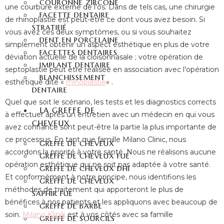
COURONNE ZIRCONE
une courbure externe de l’os. Dans de tels cas, une chirurgie
FACETTE DENTAIRE
de rhinoplastie est peut-être ce dont vous avez besoin. Si
STRATIFIÉ
vous avez ces deux symptômes, ou si vous souhaitez
DENT EN PORCELAINE
simplement obtenir un aspect esthétique en plus de votre
FACETTES DENTAIRES
déviation actuelle de la cloisonnasale ; votre opération de
IMPLANT DENTAIRE
septoplastie peut être réalisée en association avec l’opération
BLANCHISSEMENT
esthétique dite «
rhinoplastie
« .
DENTAIRE
Quel que soit le scénario, les tests et les diagnostics corrects
LA GREFFE DE
à effectuer après un entretien avec un médecin en qui vous
CHEVEUX
avez confiance sont peut-être la partie la plus importante de
ce processus. En tant que famille Milano Clinic, nous
GREFFE DE CHEVEUX
accordons la priorité à votre santé. Nous ne réalisons aucune
GREFFE DE CHEVEUX FUE
opération esthétique qui ne soit pas adaptée à votre santé.
GREFFE DE CHEVEUX DHI
Et conformément à notre principe, nous identifions les
GREFFE DE CHEVEUX
méthodes de traitement qui apporteront le plus de
SAPHIR FUE
bénéfices à nos patients et les appliquons avec beaucoup de
GREFFE DE BARBE
soin.
Milano Klinik
est à vos côtés avec sa famille
GREFFE DE SOURCILS