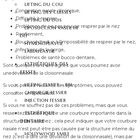
LIFTING DU COU
Congestion nasale chronique,
LIFTING DES CUISSES
Difficulté à respirer,
LIFTING DU DOS
Problèmes de ne pas pouvoir respirer par le nez
LIPOSUCCION VASER HI
Ronflement,
DEF
Bouchesèchedue à l’impossibilité de respirer par le nez,
HYMÉNOPLASTIE
Infections de la gorge,
LABIAPLASTIE
Problèmes de santé bucco-dentaire,
ESTHÉTIQUES DES
Sont quelques-uns des signes que vous pourriez avoir
FESSES
unedéviation de la cloisonnasale.
LIFTING FESSIER – BBL
Si vous pensez ressentir ces symptômes, vous pouvez
CHIRURGIE FESSIER
consulter un spécialiste.
INJECTION FESSIER
Si vous ne souffrez pas de ces problèmes, mais que vous
ESTHÉTIQUE
ressentez tout de même une courbure importante dans la
DENTAIRE
structure de votrenez ; cela peut indiquer que votre courbure
nasale n’est peut-être pas causée par la structure interne du
HOLLYWOOD SMILE
nez (c’est-à-dire une déviation de la cloisonnasale), mais par