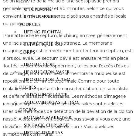
Selon la gravité de la maladie, une septoplastie prendra
NEZ
généralement entre 30 et 90 minutes. Selon ce qui vous
OTOPLASTIE
convient le mieux, vous serez placé sous anesthésie locale
REHAUSSEMENT
ou générale.
SOURCILS
LIFTING FRONTAL
Pour atteindre le septum, le chirurgien crée généralement
une incision sur un côté de votrenez. La membrane
ESTHÉTIQUE DU
muqueuse, qui est le revêtement protecteur du septum, est
CORPS
alors soulevée. Le septum dévié est ensuite remis en place.
LIPOSUCCION
Toutes les pierres d’achoppement, telles que l’excès d’os ou
LIPOSUCCION VASER
de cartilage, sont éliminées. La membrane muqueuse est
LIPOSUCCION À 360
repositionnée commeé tape finale.Comme pour toute
DEGRÉS
maladie, il est important de consulter d’abord un spécialiste
ABDOMINOPLASTIE
et de faire les tests nécessaires. Les méthodes d’imagerie
ABDOMINOPLASTIE 360
radiographique et les caméras intranasales sont quelques-
DEGRÉS
unes des méthodes de détection de la déviation de la cloison
MOMMY MAKEOVER
nasale. Alors, comment pouvez-vous savoir si vous avez une
SIX PACK CHIRURGIE
déviation de la cloisonnasale ou non ? Voici quelques
LIFTING DES BRAS
symptômes communs: