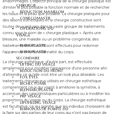
endommagés. L’objectif principal de la chirurgie plastique est
CHIRURGIE
d’imiter le plus possible la fonction normale et de rechercher
RÉDUCTION MAMELON
les tissus et la peau que possible. La chirurgie pratiquée pour
GYNECOMASTIE
des raisons esthétiques et la chirurgie constructive sont
toutes deux incluses dans le vaste groupe de traitements
OPÉRATIONS DU
connu sous le nom de « chirurgie plastique ». Après une
VISAGE
blessure, une maladie ou un problème congénital, des
RHINOPLASTIE
traitements constructifs sont effectués pour redonner
RHINOPLASTIE
l’apparence et la fonctionnalité du corps.
SECONDAIRE
La chirurgie esthétique, d’autre part, est effectuée
LIFTING DU VISAGE
simplement pour modifier l’apparence d’une personne afin
RÉDUCTION DU FRONT
d’atteindre ce qu’elle croit être un look plus désirable. Les
FOX EYES
traitements chirurgicaux utilisés en chirurgie esthétique
BICHECTOMIE
comprennent ceux qui visent à améliorer la symétrie, à
BLEPHAROPLASTIE
accentuer des caractéristiques particulières ou à modifier les
PRP VISAGE
proportions du visage ou du corps. La chirurgie esthétique
LIPOFILLING VISAGE
est facultative, ce qui signifie que les individus choisissent de
RHINOPLASTIE POINTE DU
la faire sur des parties de leur corps qui n’ont pas besoin de