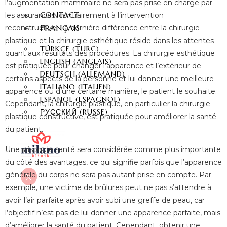
l’augmentation mammaire ne sera pas prise en charge par
CONTACT
les assurances, contrairement à l’intervention
FRANÇAIS
reconstructive.
La dernière différence entre la chirurgie
plastique et la chirurgie esthétique réside dans les attentes
TÜRKÇE
(
TURC
)
quant aux résultats des procédures. La chirurgie esthétique
ENGLISH
(
ANGLAIS
)
est pratiquée pour changer l’apparence et l’extérieur de
DEUTSCH
(
ALLEMAND
)
certains aspects de la personne et lui donner une meilleure
ITALIANO
(
ITALIEN
)
apparence ou d’une certaine manière, le patient le souhaite.
ESPAÑOL
(
ESPAGNOL
)
Cependant, la chirurgie plastique, en particulier la chirurgie
РУССКИЙ
(
RUSSE
)
plastique constructive, est pratiquée pour améliorer la santé
du patient.
Une raison de santé sera considérée comme plus importante
du côté des avantages, ce qui signifie parfois que l’apparence
générale du corps ne sera pas autant prise en compte. Par
X
exemple, une victime de brûlures peut ne pas s’attendre à
avoir l’air parfaite après avoir subi une greffe de peau, car
l’objectif n’est pas de lui donner une apparence parfaite, mais
d’améliorer la santé du patient. Cependant, obtenir une