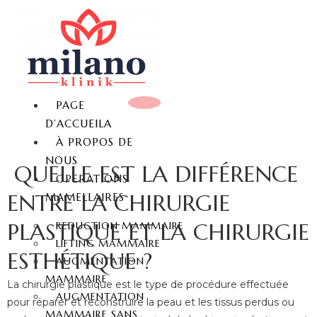
PAGE
D’ACCUEILA
À PROPOS DE
NOUS
QUELLE EST LA DIFFÉRENCE
OPERATIONS
ENTRE LA CHIRURGIE
MAMELLAIRES
PLASTIQUE ET LA CHIRURGIE
REDUCTION MAMMAIRE
LIFTING MAMMAIRE
ESTHÉTIQUE ?
AUGMENTATION
MAMMAIRE
La chirurgie plastique est le type de procédure effectuée
AUGMENTATION
pour réparer et reconstruire la peau et les tissus perdus ou
MAMMAIRE SANS