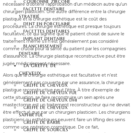
COURONNE ZIRCONE
nécessaire d’obtenir l’approbation d’un médecin autre qu’un
FACETTE DENTAIRE
chirurgien plasticien.
Une autre différence entre la chirurgie
STRATIFIÉ
plastique et la chirurgie esthétique est le coût des
DENT EN PORCELAINE
procédures. La chirurgie esthétique est presque toujours
FACETTES DENTAIRES
facultative, ce qui signifie que le patient choisit de suivre le
IMPLANT DENTAIRE
traitement même s’il n’est généralement pas considéré
BLANCHISSEMENT
comme crucial pour la santé du patient par les compagnies
DENTAIRE
d’assurance. La chirurgie plastique reconstructive peut être
jugée médicalement nécessaire.
LA GREFFE DE
CHEVEUX
Alors que la chirurgie esthétique est facultative et n’est
généralement pas couverte par une assurance, la chirurgie
GREFFE DE CHEVEUX
plastique reconstructive peut l’être. À titre d’exemple de
GREFFE DE CHEVEUX FUE
cette situation, se faire reconstruire un sein après une
GREFFE DE CHEVEUX DHI
mastectomie est un traitement reconstructeur qui ne devrait
GREFFE DE CHEVEUX
être effectué que par un chirurgien plasticien. Les chirurgiens
SAPHIR FUE
plasticiens ou esthétiques peuvent faire un lifting des seins
GREFFE DE BARBE
comme une opération cosmétique. De ce fait,
GREFFE DE SOURCILS