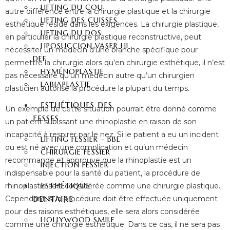
LIFTING DU COU
autre différence entre la chirurgie plastique et la chirurgie
LIFTING DES CUISSES
esthétique réside dans les exigences. La chirurgie plastique,
LIFTING DU DOS
en particulier la chirurgie plastique reconstructive, peut
LIPOSUCCION VASER HI
nécessiter un médecin d’une branche spécifique pour
DEF
permettre la chirurgie alors qu’en chirurgie esthétique, il n’est
HYMÉNOPLASTIE
pas nécessaire qu’un médecin autre qu’un chirurgien
LABIAPLASTIE
plasticien autorise la procédure la plupart du temps.
ESTHÉTIQUES DES
Un exemple de cette situation pourrait être donné comme
FESSES
un patient subissant une rhinoplastie en raison de son
incapacité à respirer par le nez. Si le patient a eu un incident
LIFTING FESSIER – BBL
ou est né avec une complication et qu’un médecin
CHIRURGIE FESSIER
recommande et approuve que la rhinoplastie est un
INJECTION FESSIER
indispensable pour la santé du patient, la procédure de
ESTHÉTIQUE
rhinoplastie sera considérée comme une chirurgie plastique.
Cependant, si la procédure doit être effectuée uniquement
DENTAIRE
pour des raisons esthétiques, elle sera alors considérée
HOLLYWOOD SMILE
comme une chirurgie esthétique. Dans ce cas, il ne sera pas