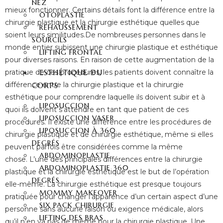
NEZ
mieux fonctionner. Certains détails font la différence entre la
OTOPLASTIE
chirurgie plastique et la chirurgie esthétique quelles que
REHAUSSEMENT
soient leurs similitudes.
De nombreuses personnes dans le
SOURCILS
monde entier subissent une chirurgie plastique et esthétique
LIFTING FRONTAL
pour diverses raisons. En raison de cette augmentation de la
ESTHÉTIQUE DU
pratique de ces procédures, les patients doivent connaître la
différence entre la chirurgie plastique et la chirurgie
CORPS
esthétique pour comprendre laquelle ils doivent subir et à
LIPOSUCCION
quoi ils doivent s’attendre en tant que patient de ces
LIPOSUCCION VASER
procédures. Il existe une différence entre les procédures de
LIPOSUCCION À 360
chirurgie plastique et de chirurgie esthétique, même si elles
DEGRÉS
peuvent parfois être considérées comme la même
ABDOMINOPLASTIE
chose.
L’une des principales différences entre la chirurgie
ABDOMINOPLASTIE 360
plastique et la chirurgie esthétique est le but de l’opération
DEGRÉS
elle-même. La chirurgie esthétique est presque toujours
MOMMY MAKEOVER
pratiquée pour changer l’apparence d’un certain aspect d’une
SIX PACK CHIRURGIE
personne sans aucune raison ou exigence médicale, alors
LIFTING DES BRAS
qu’il n’en va pas de même pour la chirurgie plastique.
Une