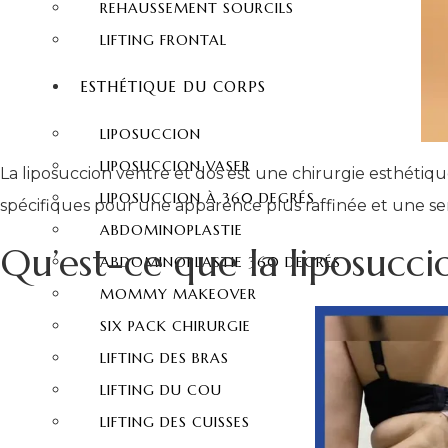
REHAUSSEMENT SOURCILS
LIFTING FRONTAL
ESTHÉTIQUE DU CORPS
LIPOSUCCION
LIPOSUCCION VASER
La liposuccion ventre et dos est une chirurgie esthétiqu
LIPOSUCCION À 360 DEGRÉS
spécifiques pour une apparence plus raffinée et une se
ABDOMINOPLASTIE
Qu’est-ce que la liposucci
ABDOMINOPLASTIE 360 DEGRÉS
MOMMY MAKEOVER
SIX PACK CHIRURGIE
LIFTING DES BRAS
LIFTING DU COU
LIFTING DES CUISSES