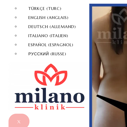
TÜRKÇE
(
TURC
)
ENGLISH
(
ANGLAIS
)
DEUTSCH
(
ALLEMAND
)
ITALIANO
(
ITALIEN
)
ESPAÑOL
(
ESPAGNOL
)
РУССКИЙ
(
RUSSE
)
X