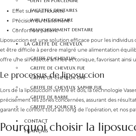
DENT EN PORCELAINE
FACETTES DENTAIRES
Effet sur la silhouette
IMPLANT DENTAIRE
Précision du traitement
BLANCHISSEMENT DENTAIRE
Confort du patient
Liposuccion est une solution efficace pour les individus
LA GREFFE DE CHEVEUX
et être difficile à perdre malgré une alimentation équil
GREFFE DE CHEVEUX
offre une silhouette affinée et tonique, favorisant ainsi
GREFFE DE CHEVEUX FUE
Le processus de liposuccion
GREFFE DE CHEVEUX DHI
GREFFE DE CHEVEUX SAPHIR FUE
Lors de la liposuccion ventre et dos, la technologie Vaser 
GREFFE DE BARBE
précisément les zones concernées, assurant des résulta
GREFFE DE SOURCILS
garantit le confort tout au long de l’opération, et nos p
CONTACT
Pourquoi choisir la liposuc
FRANÇAIS