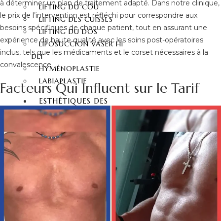
à déterminer un plan de traitement adapté. Dans notre clinique,
LIFTING DU COU
le prix de l’intervention est réfléchi pour correspondre aux
LIFTING DES CUISSES
besoins spécifiques de chaque patient, tout en assurant une
LIFTING DU DOS
expérience de haute qualité avec les soins post-opératoires
LIPOSUCCION VASER HI
inclus, tels que les médicaments et le corset nécessaires à la
DEF
convalescence.
HYMÉNOPLASTIE
LABIAPLASTIE
Facteurs Qui Influent sur le Tarif
ESTHÉTIQUES DES
FESSES
LIFTING FESSIER – BBL
CHIRURGIE FESSIER
INJECTION FESSIER
ESTHÉTIQUE
DENTAIRE
HOLLYWOOD SMILE