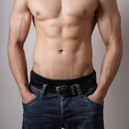
CHIRURGIE
RÉDUCTION MAMELON
GYNECOMASTIE
OPÉRATIONS DU
VISAGE
RHINOPLASTIE
RHINOPLASTIE
SECONDAIRE
LIFTING DU VISAGE
RÉDUCTION DU FRONT
FOX EYES
BICHECTOMIE
BLEPHAROPLASTIE
PRP VISAGE
LIPOFILLING VISAGE
RHINOPLASTIE POINTE DU