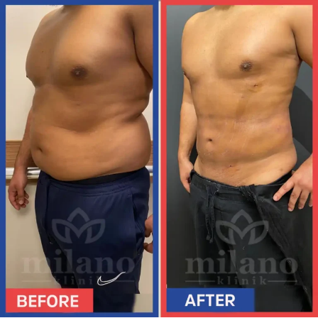
CONTACT
FRANÇAIS
TÜRKÇE
(
TURC
)
ENGLISH
(
ANGLAIS
)
DEUTSCH
(
ALLEMAND
)
ITALIANO
(
ITALIEN
)
ESPAÑOL
(
ESPAGNOL
)
РУССКИЙ
(
RUSSE
)
X