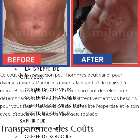
COURONNE ZIRCONE
FACETTE DENTAIRE
STRATIFIÉ
DENT EN PORCELAINE
FACETTES DENTAIRES
IMPLANT DENTAIRE
BLANCHISSEMENT
DENTAIRE
LA GREFFE DE
Le coût de la liposuccion pour hommes peut varier pour
CHEVEUX
diverses raisons. Parmi ces raisons, la quantité de graisse à
GREFFE DE CHEVEUX
retirer et la complexité de l’intervention sont des éléments
GREFFE DE CHEVEUX FUE
déterminants. Notre équipe évalue attentivement vos besoins
GREFFE DE CHEVEUX DHI
pour vous fournir un devis précis, qui reflète l’expertise et le soin
GREFFE DE CHEVEUX
avec lesquels votre intervention sera réalisée.
SAPHIR FUE
Transparence des Coûts
GREFFE DE BARBE
GREFFE DE SOURCILS