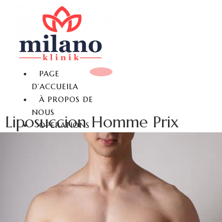
PAGE
D’ACCUEILA
À PROPOS DE
NOUS
Liposuccion Homme Prix
OPERATIONS
MAMELLAIRES
REDUCTION MAMMAIRE
LIFTING MAMMAIRE
AUGMENTATION
MAMMAIRE
AUGMENTATION
MAMMAIRE SANS