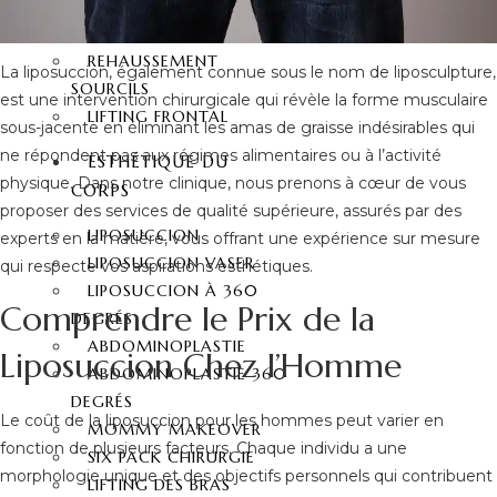
NEZ
OTOPLASTIE
REHAUSSEMENT
La liposuccion, également connue sous le nom de liposculpture,
SOURCILS
est une intervention chirurgicale qui révèle la forme musculaire
LIFTING FRONTAL
sous-jacente en éliminant les amas de graisse indésirables qui
ne répondent pas aux régimes alimentaires ou à l’activité
ESTHÉTIQUE DU
physique. Dans notre clinique, nous prenons à cœur de vous
CORPS
proposer des services de qualité supérieure, assurés par des
LIPOSUCCION
experts en la matière, vous offrant une expérience sur mesure
LIPOSUCCION VASER
qui respecte vos aspirations esthétiques.
LIPOSUCCION À 360
Comprendre le Prix de la
DEGRÉS
ABDOMINOPLASTIE
Liposuccion Chez l’Homme
ABDOMINOPLASTIE 360
DEGRÉS
Le coût de la liposuccion pour les hommes peut varier en
MOMMY MAKEOVER
fonction de plusieurs facteurs. Chaque individu a une
SIX PACK CHIRURGIE
morphologie unique et des objectifs personnels qui contribuent
LIFTING DES BRAS