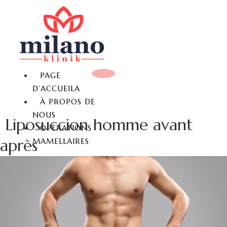
PAGE
D’ACCUEILA
À PROPOS DE
NOUS
Liposuccion homme avant
OPERATIONS
après
MAMELLAIRES
REDUCTION MAMMAIRE
LIFTING MAMMAIRE
AUGMENTATION
MAMMAIRE
AUGMENTATION
MAMMAIRE SANS