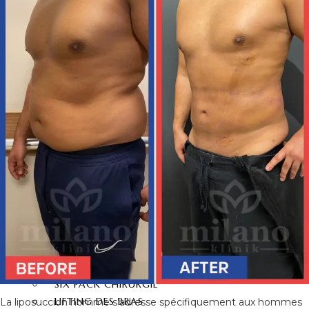
NEZ
OTOPLASTIE
REHAUSSEMENT
SOURCILS
LIFTING FRONTAL
ESTHÉTIQUE DU
CORPS
LIPOSUCCION
LIPOSUCCION VASER
LIPOSUCCION À 360
DEGRÉS
ABDOMINOPLASTIE
ABDOMINOPLASTIE 360
DEGRÉS
MOMMY MAKEOVER
SIX PACK CHIRURGIE
LIFTING DES BRAS
La liposuccion homme s’adresse spécifiquement aux hommes