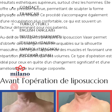
résultats esthétiques supérieurs, surtout chez les hommes. Elle
CONTACT
offre une précision accrue, permettant de sculpter la forme
FRANÇAIS
physique avec finesse. Ce procédé s’accompagne également
d’une récupération plus confortable, ce qui est souvent un
TÜRKÇE
(
TURC
)
facteur déterminant pour nos patients.
ENGLISH
(
ANGLAIS
)
DEUTSCH
(
ALLEMAND
)
Au-delà de ces aspects pratiques, la liposuccion Vaser permet
ITALIANO
(
ITALIEN
)
d’obtenir des changements remarquables sur la silhouette
ESPAÑOL
(
ESPAGNOL
)
masculine, renforçant l’apparence des muscles et favorisant une
РУССКИЙ
(
RUSSE
)
répartition plus esthétique des volumes. Ce type d’opération est
idéal pour ceux en quête d’un changement significatif et d’une
amélioration de leur image corporelle.
Avant l’opération de liposuccion
X