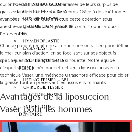
LIFTING DU COU
qui ont des difficultés à se débarrasser de leurs surplus de
LIFTING DES CUISSES
graisse dans certaines zones du corps. Grâce à des méthodes
LIFTING DU DOS
avancées, notre clinique effectue cette opération sous
LIPOSUCCION VASER HI
anesthésie générale pour garantir le confort optimal durant
DEF
l’intervention.
HYMÉNOPLASTIE
Chaque patient reçoit une attention personnalisée pour définir
LABIAPLASTIE
le meilleur plan d’action, en se focalisant sur ses objectifs
ESTHÉTIQUES DES
spécifiques pour transformer la silhouette. Notre équipe
d’experts est équipée pour effectuer la liposuccion avec la
FESSES
technique Vaser, une méthode ultrasonore efficace pour cibler
LIFTING FESSIER – BBL
la graisse tout en préservant les tissus environnants.
CHIRURGIE FESSIER
Avantages de la liposuccion
INJECTION FESSIER
Vaser pour les hommes
ESTHÉTIQUE
DENTAIRE
HOLLYWOOD SMILE