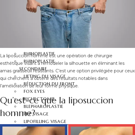
CHIRURGIE
RÉDUCTION MAMELON
GYNECOMASTIE
OPÉRATIONS DU
VISAGE
RHINOPLASTIE
La liposuccion homme est une opération de chirurgie
RHINOPLASTIE
esthétique visant à remodeler la silhouette en éliminant les
SECONDAIRE
amas graisseux résistants. C’est une option privilégiée pour ceux
LIFTING DU VISAGE
qui cherchent à obtenir des résultats notables dans
RÉDUCTION DU FRONT
l’amélioration de leur forme physique.
FOX EYES
Qu’est-ce que la liposuccion
BICHECTOMIE
BLEPHAROPLASTIE
homme?
PRP VISAGE
LIPOFILLING VISAGE
RHINOPLASTIE POINTE DU