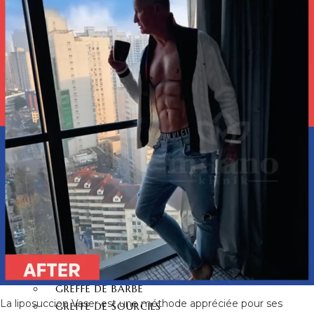
COURONNE ZIRCONE
FACETTE DENTAIRE
STRATIFIÉ
DENT EN PORCELAINE
FACETTES DENTAIRES
IMPLANT DENTAIRE
BLANCHISSEMENT
DENTAIRE
LA GREFFE DE
CHEVEUX
GREFFE DE CHEVEUX
GREFFE DE CHEVEUX FUE
GREFFE DE CHEVEUX DHI
GREFFE DE CHEVEUX
SAPHIR FUE
GREFFE DE BARBE
La liposuccion Vaser est une méthode appréciée pour ses
GREFFE DE SOURCILS