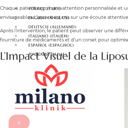
Chaque patient reçoit une attention personnalisée et u
TÜRKÇE
(
TURC
)
envisageables. L’accent est mis sur une écoute attentive
ENGLISH
(
ANGLAIS
)
DEUTSCH
(
ALLEMAND
)
Après l’intervention, le patient peut observer une diffé
ITALIANO
(
ITALIEN
)
fourniture de médicaments et d’un corset pour optimis
ESPAÑOL
(
ESPAGNOL
)
L’Impact Visuel de la Lip
РУССКИЙ
(
RUSSE
)
X