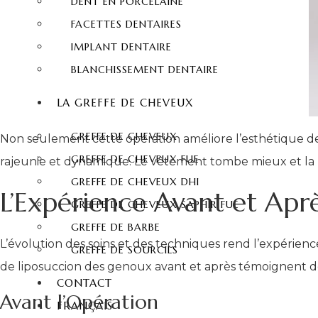
DENT EN PORCELAINE
FACETTES DENTAIRES
IMPLANT DENTAIRE
BLANCHISSEMENT DENTAIRE
LA GREFFE DE CHEVEUX
GREFFE DE CHEVEUX
Non seulement cette opération améliore l’esthétique de
GREFFE DE CHEVEUX FUE
rajeunie et dynamique. Le vêtement tombe mieux et la
GREFFE DE CHEVEUX DHI
L’Expérience Avant et Aprè
GREFFE DE CHEVEUX SAPHIR FUE
GREFFE DE BARBE
L’évolution des soins et des techniques rend l’expérien
GREFFE DE SOURCILS
de liposuccion des genoux avant et après témoignent des
CONTACT
Avant l’Opération
FRANÇAIS