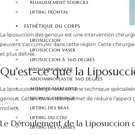
REHAUSSEMENT SOURCILS
LIFTING FRONTAL
ESTHÉTIQUE DU CORPS
La liposuccion des genoux est une intervention chirurgic
LIPOSUCCION
peuvent s’accumuler dans cette région. Cette chirurgie
LIPOSUCCION VASER
et plus définie.
LIPOSUCCION À 360 DEGRÉS
Qu’est-ce que la Liposucc
ABDOMINOPLASTIE
ABDOMINOPLASTIE 360 DEGRÉS
MOMMY MAKEOVER
La liposuccion des genoux est une technique spécialisée 
SIX PACK CHIRURGIE
genoux. Cette intervention permet de réduire l’aspect g
LIFTING DES BRAS
mollets.
LIFTING DU COU
Le Déroulement de la Liposuccion
LIFTING DES CUISSES