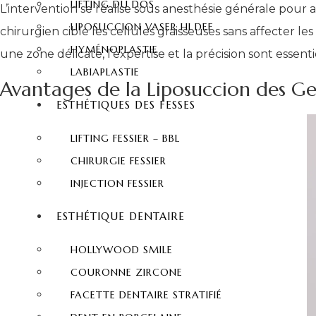
LIFTING DU DOS
L’intervention se réalise sous anesthésie générale pour a
LIPOSUCCION VASER HI DEF
chirurgien cible les cellules graisseuses sans affecter 
HYMÉNOPLASTIE
une zone délicate, l’expertise et la précision sont essent
LABIAPLASTIE
Avantages de la Liposuccion des G
ESTHÉTIQUES DES FESSES
LIFTING FESSIER – BBL
CHIRURGIE FESSIER
INJECTION FESSIER
ESTHÉTIQUE DENTAIRE
HOLLYWOOD SMILE
COURONNE ZIRCONE
FACETTE DENTAIRE STRATIFIÉ