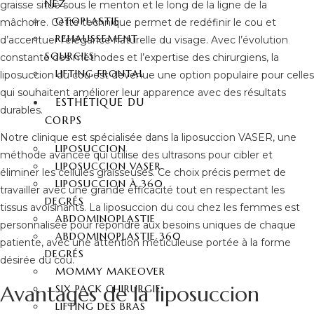
NEZ
graisse situé sous le menton et le long de la ligne de la
OTOPLASTIE
mâchoire. Cette technique permet de redéfinir le cou et
REHAUSSEMENT
d’accentuer l’élégance naturelle du visage. Avec l’évolution
SOURCILS
constante des méthodes et l’expertise des chirurgiens, la
LIFTING FRONTAL
liposuccion du cou est devenue une option populaire pour celles
qui souhaitent améliorer leur apparence avec des résultats
ESTHÉTIQUE DU
durables.
CORPS
Notre clinique est spécialisée dans la liposuccion VASER, une
LIPOSUCCION
méthode avancée qui utilise des ultrasons pour cibler et
LIPOSUCCION VASER
éliminer les cellules graisseuses. Ce choix précis permet de
LIPOSUCCION À 360
travailler avec une grande efficacité tout en respectant les
DEGRÉS
tissus avoisinants. La liposuccion du cou chez les femmes est
ABDOMINOPLASTIE
personnalisée pour répondre aux besoins uniques de chaque
ABDOMINOPLASTIE 360
patiente, avec une attention méticuleuse portée à la forme
DEGRÉS
désirée du cou.
MOMMY MAKEOVER
Avantages de la liposuccion
SIX PACK CHIRURGIE
LIFTING DES BRAS