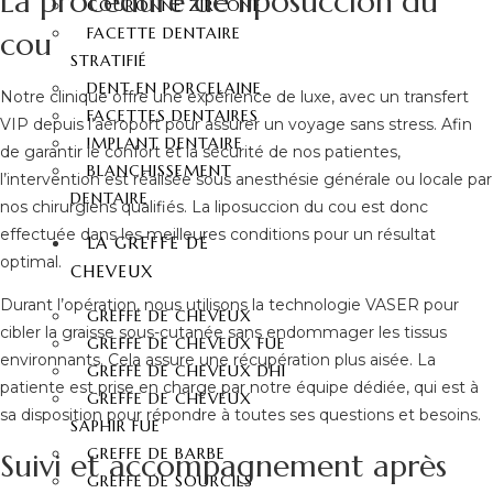
La procédure de liposuccion du
COURONNE ZIRCONE
FACETTE DENTAIRE
cou
STRATIFIÉ
DENT EN PORCELAINE
Notre clinique offre une expérience de luxe, avec un transfert
FACETTES DENTAIRES
VIP depuis l’aéroport pour assurer un voyage sans stress. Afin
IMPLANT DENTAIRE
de garantir le confort et la sécurité de nos patientes,
BLANCHISSEMENT
l’intervention est réalisée sous anesthésie générale ou locale par
DENTAIRE
nos chirurgiens qualifiés. La liposuccion du cou est donc
effectuée dans les meilleures conditions pour un résultat
LA GREFFE DE
optimal.
CHEVEUX
Durant l’opération, nous utilisons la technologie VASER pour
GREFFE DE CHEVEUX
cibler la graisse sous-cutanée sans endommager les tissus
GREFFE DE CHEVEUX FUE
environnants. Cela assure une récupération plus aisée. La
GREFFE DE CHEVEUX DHI
patiente est prise en charge par notre équipe dédiée, qui est à
GREFFE DE CHEVEUX
sa disposition pour répondre à toutes ses questions et besoins.
SAPHIR FUE
GREFFE DE BARBE
Suivi et accompagnement après
GREFFE DE SOURCILS