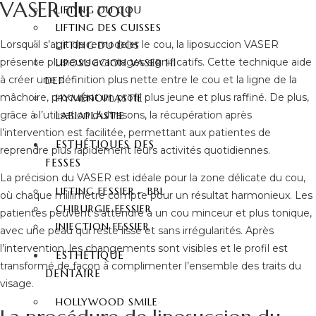
VASER du cou
LIFTING DU COU
LIFTING DES CUISSES
Lorsqu’il s’agit de remodeler le cou, la liposuccion VASER
LIFTING DU DOS
présente plusieurs avantages significatifs. Cette technique aide
LIPOSUCCION VASER HI
à créer une définition plus nette entre le cou et la ligne de la
DEF
mâchoire, procurant un profil plus jeune et plus raffiné. De plus,
HYMÉNOPLASTIE
grâce à l’utilisation d’ultrasons, la récupération après
LABIAPLASTIE
l’intervention est facilitée, permettant aux patientes de
ESTHÉTIQUES DES
reprendre plus rapidement leurs activités quotidiennes.
FESSES
La précision du VASER est idéale pour la zone délicate du cou,
LIFTING FESSIER – BBL
où chaque millimètre compte pour un résultat harmonieux. Les
CHIRURGIE FESSIER
patientes peuvent s’attendre à un cou minceur et plus tonique,
INJECTION FESSIER
avec une peau qui reste lisse et sans irrégularités. Après
l’intervention, les changements sont visibles et le profil est
ESTHÉTIQUE
transformé de façon à complimenter l’ensemble des traits du
DENTAIRE
visage.
HOLLYWOOD SMILE