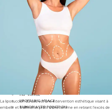
CHIRURGIE
RÉDUCTION MAMELON
GYNECOMASTIE
OPÉRATIONS DU
VISAGE
RHINOPLASTIE
RHINOPLASTIE
SECONDAIRE
LIFTING DU VISAGE
RÉDUCTION DU FRONT
FOX EYES
BICHECTOMIE
BLEPHAROPLASTIE
PRP VISAGE
LIPOFILLING VISAGE
La liposuccion du cou est une intervention esthétique visant à
RHINOPLASTIE POINTE DU
embellir et à affiner le profil d’une femme en retirant l’excès de