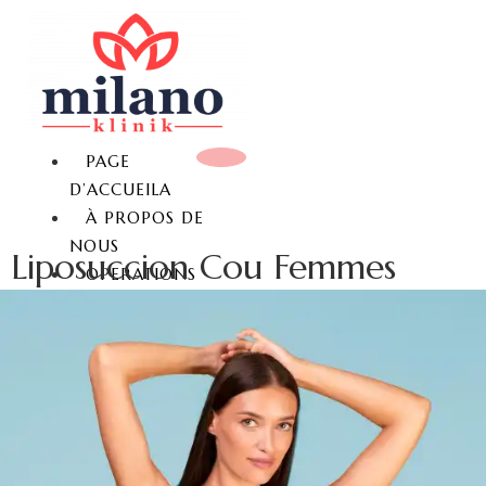
PAGE
D’ACCUEILA
À PROPOS DE
NOUS
Liposuccion Cou Femmes
OPERATIONS
MAMELLAIRES
REDUCTION MAMMAIRE
LIFTING MAMMAIRE
AUGMENTATION
MAMMAIRE
AUGMENTATION
MAMMAIRE SANS