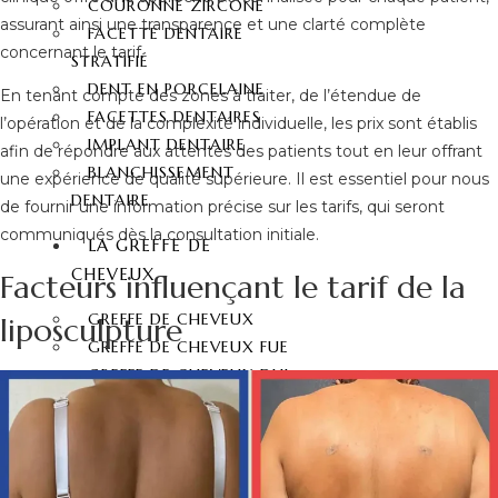
COURONNE ZIRCONE
assurant ainsi une transparence et une clarté complète
FACETTE DENTAIRE
concernant le tarif.
STRATIFIÉ
DENT EN PORCELAINE
En tenant compte des zones à traiter, de l’étendue de
FACETTES DENTAIRES
l’opération et de la complexité individuelle, les prix sont établis
IMPLANT DENTAIRE
afin de répondre aux attentes des patients tout en leur offrant
BLANCHISSEMENT
une expérience de qualité supérieure. Il est essentiel pour nous
DENTAIRE
de fournir une information précise sur les tarifs, qui seront
communiqués dès la consultation initiale.
LA GREFFE DE
CHEVEUX
Facteurs influençant le tarif de la
GREFFE DE CHEVEUX
liposculpture
GREFFE DE CHEVEUX FUE
GREFFE DE CHEVEUX DHI
GREFFE DE CHEVEUX
SAPHIR FUE
GREFFE DE BARBE
GREFFE DE SOURCILS