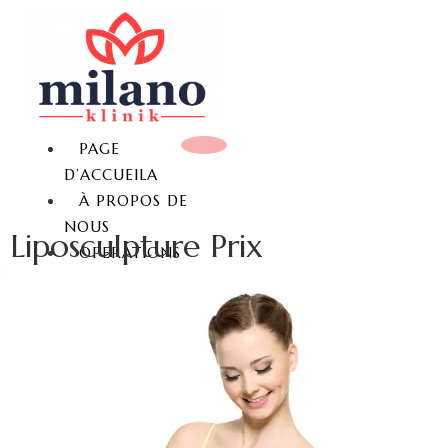
PAGE
D’ACCUEILA
À PROPOS DE
NOUS
Liposculpture Prix
OPERATIONS
MAMELLAIRES
REDUCTION MAMMAIRE
LIFTING MAMMAIRE
AUGMENTATION
MAMMAIRE
AUGMENTATION
MAMMAIRE SANS