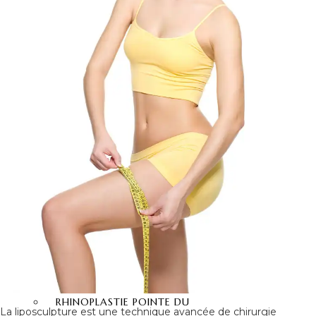
CHIRURGIE
RÉDUCTION MAMELON
GYNECOMASTIE
OPÉRATIONS DU
VISAGE
RHINOPLASTIE
RHINOPLASTIE
SECONDAIRE
LIFTING DU VISAGE
RÉDUCTION DU FRONT
FOX EYES
BICHECTOMIE
BLEPHAROPLASTIE
PRP VISAGE
LIPOFILLING VISAGE
RHINOPLASTIE POINTE DU
La liposculpture est une technique avancée de chirurgie