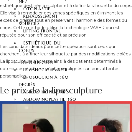
NEZ
esthétique destinée à sculpter et à définir la silhouette du corps.
OTOPLASTIE
Elle vise à remodeler des zones spécifiques en éliminant les
REHAUSSEMENT
excès de graisse tout en préservant l’harmonie des formes du
SOURCILS
corps. Cette méthode utilise la technologie VASER qui est
LIFTING FRONTAL
réputée pour son efficacité et sa précision.
ESTHÉTIQUE DU
Les candidats idéaux pour cette opération sont ceux qui
CORPS
cherchent à affiner leur silhouette par des modifications ciblées.
La liposculpture s’adresse ainsi à des patients déterminés à
LIPOSUCCION
obtenir des résultats spécifiques alignés sur leurs attentes
LIPOSUCCION VASER
personnelles.
LIPOSUCCION À 360
DEGRÉS
Le prix de la liposculpture
ABDOMINOPLASTIE
ABDOMINOPLASTIE 360
DEGRÉS
MOMMY MAKEOVER
SIX PACK CHIRURGIE
LIFTING DES BRAS