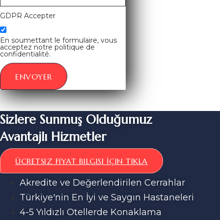
GDPR Accepter
En soumettant le formulaire, vous
acceptez notre politique de
confidentialité.
ENVOYER
Sizlere Sunmuş Olduğumuz
Avantajlı Hizmetler
ÜCRETSIZ FIYAT BILGISI İÇIN TIKLA
Akredite ve Değerlendirilen Cerrahlar
Türkiye'nin En İyi ve Saygın Hastaneleri
4-5 Yıldızlı Otellerde Konaklama