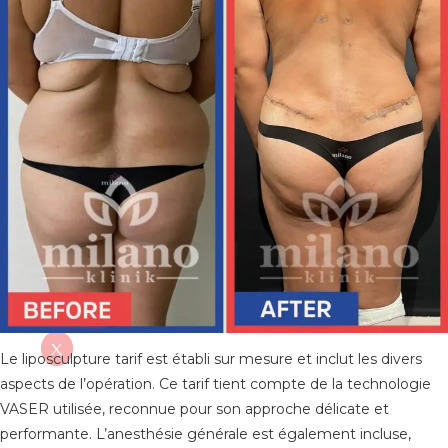
CONTACT
FRANÇAIS
TÜRKÇE
(
TURC
)
ENGLISH
(
ANGLAIS
)
DEUTSCH
(
ALLEMAND
)
ITALIANO
(
ITALIEN
)
ESPAÑOL
(
ESPAGNOL
)
РУССКИЙ
(
RUSSE
)
X
Le liposculpture tarif est établi sur mesure et inclut les divers
aspects de l’opération. Ce tarif tient compte de la technologie
VASER utilisée, reconnue pour son approche délicate et
performante. L’anesthésie générale est également incluse,