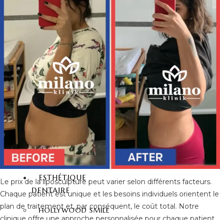
LIFTING DU COU
LIFTING DES CUISSES
LIFTING DU DOS
LIPOSUCCION VASER HI
DEF
HYMÉNOPLASTIE
LABIAPLASTIE
ESTHÉTIQUES DES
FESSES
LIFTING FESSIER – BBL
CHIRURGIE FESSIER
INJECTION FESSIER
ESTHÉTIQUE
Le prix de la liposculpture peut varier selon différents facteurs.
DENTAIRE
Chaque patient est unique et les besoins individuels orientent le
plan de traitement et, par conséquent, le coût total. Notre
HOLLYWOOD SMILE
clinique offre une approche personnalisée pour chaque patient,