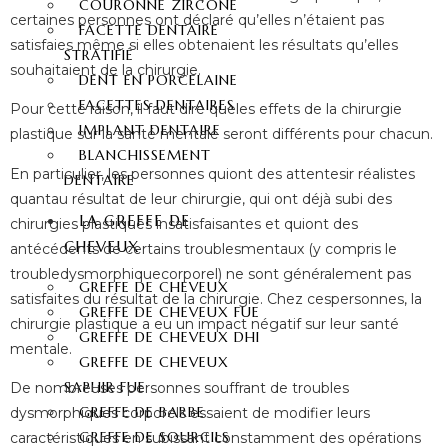
COURONNE ZIRCONE
certaines personnes ont déclaré qu’elles n’étaient pas
FACETTE DENTAIRE
satisfaies même si elles obtenaient les résultats qu’elles
STRATIFIÉ
souhaitaient de la chirurgie.
DENT EN PORCELAINE
FACETTES DENTAIRES
Pour cette raison, il faut dire queles effets de la chirurgie
IMPLANT DENTAIRE
plastique sur la santé mentale seront différents pour chacun.
BLANCHISSEMENT
En particulier, les personnes quiont des attentesir réalistes
DENTAIRE
quantau résultat de leur chirurgie, qui ont déjà subi des
LA GREFFE DE
chirurgies plastiques insatisfaisantes et quiont des
CHEVEUX
antécédents de certains troublesmentaux (y compris le
troubledysmorphiquecorporel) ne sont généralement pas
GREFFE DE CHEVEUX
satisfaites du résultat de la chirurgie. Chez cespersonnes, la
GREFFE DE CHEVEUX FUE
chirurgie plastique a eu un impact négatif sur leur santé
GREFFE DE CHEVEUX DHI
mentale.
GREFFE DE CHEVEUX
SAPHIR FUE
De nombreuses personnes souffrant de troubles
GREFFE DE BARBE
dysmorphiques corporels essaient de modifier leurs
GREFFE DE SOURCILS
caractéristiques en subissant constamment des opérations