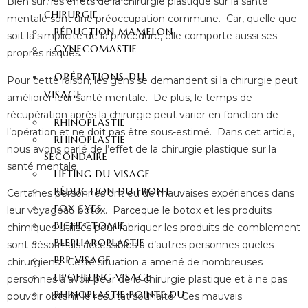
Bien sûr, les effets de la chirurgie plastique sur la santé
CHIRURGIE
mentale sont une préoccupation commune. Car, quelle que
RÉDUCTION MAMELON
soit la simplicité de la procédure, elle comporte aussi ses
GYNECOMASTIE
propres risques.
OPÉRATIONS DU
Pour cette raison, les gens se demandent si la chirurgie peut
VISAGE
améliorer leur santé mentale. De plus, le temps de
récupération après la chirurgie peut varier en fonction de
RHINOPLASTIE
l’opération et ne doit pas être sous-estimé. Dans cet article,
RHINOPLASTIE
nous avons parlé de l’effet de la chirurgie plastique sur la
SECONDAIRE
santé mentale.
LIFTING DU VISAGE
RÉDUCTION DU FRONT
Certaines personnes ont eu de mauvaises expériences dans
FOX EYES
leur voyageau botox. Parceque le botox et les produits
BICHECTOMIE
chimiques utilisés pour fabriquer les produits de comblement
BLEPHAROPLASTIE
sont désormais accessibles à d’autres personnes queles
PRP VISAGE
chirurgiens. Cette situation a amené de nombreuses
LIPOFILLING VISAGE
personnes à avoir peur de la chirurgie plastique et à ne pas
RHINOPLASTIE POINTE DU
pouvoir obtenir le résultat souhaité. Ces mauvais