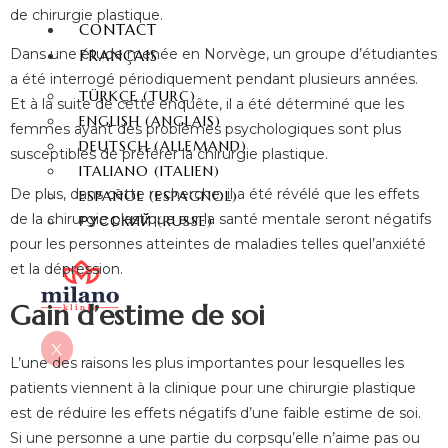
de chirurgie plastique.
CONTACT
Dans une étude menée en Norvège, un groupe d’étudiantes
FRANÇAIS
a été interrogé périodiquement pendant plusieurs années.
TÜRKÇE
(
TURC
)
Et à la suite de cette enquête, il a été déterminé que les
ENGLISH
(
ANGLAIS
)
femmes ayant des problèmes psychologiques sont plus
DEUTSCH
(
ALLEMAND
)
susceptibles de préférer la chirurgie plastique.
ITALIANO
(
ITALIEN
)
De plus, dans cette recherche, il a été révélé que les effets
ESPAÑOL
(
ESPAGNOL
)
de la chirurgie plastique sur la santé mentale seront négatifs
РУССКИЙ
(
RUSSE
)
pour les personnes atteintes de maladies telles quel’anxiété
et la dépression.
Gain d’estime de soi
X
L’une des raisons les plus importantes pour lesquelles les
patients viennent à la clinique pour une chirurgie plastique
est de réduire les effets négatifs d’une faible estime de soi.
Si une personne a une partie du corpsqu’elle n’aime pas ou