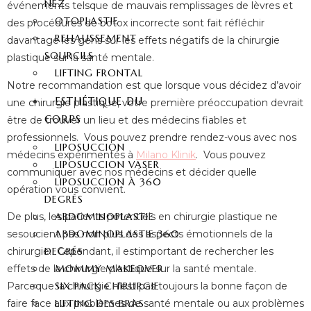
NEZ
événements telsque de mauvais remplissages de lèvres et
OTOPLASTIE
des procédures de botox incorrecte sont fait réfléchir
REHAUSSEMENT
davantage les gens sur les effets négatifs de la chirurgie
SOURCILS
plastique sur la santé mentale.
LIFTING FRONTAL
Notre recommandation est que lorsque vous décidez d’avoir
ESTHÉTIQUE DU
une chirurgie plastique, votre première préoccupation devrait
CORPS
être de trouver un lieu et des médecins fiables et
professionnels. Vous pouvez prendre rendez-vous avec nos
LIPOSUCCION
médecins expérimentés à
Milano Klinik
. Vous pouvez
LIPOSUCCION VASER
communiquer avec nos médecins et décider quelle
LIPOSUCCION À 360
opération vous convient.
DEGRÉS
De plus, les patients potentiels en chirurgie plastique ne
ABDOMINOPLASTIE
sesoucient pas non plus des aspects émotionnels de la
ABDOMINOPLASTIE 360
chirurgie. Cependant, il estimportant de rechercher les
DEGRÉS
effets de la chirurgie plastique sur la santé mentale.
MOMMY MAKEOVER
Parceque la chirurgie n’est pas toujours la bonne façon de
SIX PACK CHIRURGIE
faire face aux problèmes de santé mentale ou aux problèmes
LIFTING DES BRAS