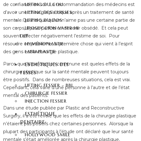
de confiance en soi. La recommandation des médecins est
LIFTING DU COU
d’avoir une chirurgie plastique après un traitement de santé
LIFTING DES CUISSES
mentale.Quand quelqu’un n’aime pas une certaine partie de
LIFTING DU DOS
son corps, il peut parfois en devenir obsédé. Et cela peut
LIPOSUCCION VASER HI
souvent affecter négativement l’estime de soi. Pour
DEF
résoudre ce problème, la première chose qui vient à l’esprit
HYMÉNOPLASTIE
des gens est la chirurgie plastique.
LABIAPLASTIE
Parce que la perception commune est queles effets de la
ESTHÉTIQUES DES
chirurgie plastique sur la santé mentale peuvent toujours
FESSES
être positifs. Dans de nombreuses situations, cela est vrai.
LIFTING FESSIER – BBL
Cependant, cela varie d’une personne à l’autre et de l’état
CHIRURGIE FESSIER
mental des patients.
INJECTION FESSIER
Dans une étude publiée par Plastic and Reconstructive
ESTHÉTIQUE
Surgery, il a été révélé que les effets de la chirurgie plastique
DENTAIRE
n’étaient pas positifs chez certaines personnes. Alorsque la
plupart des participants à l’étude ont déclaré que leur santé
HOLLYWOOD SMILE
mentale s’était améliorée après la chirurgie plastique,