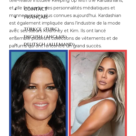
télé-réalité intitulée Keeping Up with the Kardashians,
et elle fait partie des personnalités médiatiques et
CONTACT
mannequins les plus connues aujourd’hui. Kardashian
FRANÇAIS
est également impliquée dans l’industrie de la mode
TÜRKÇE
(
TURC
)
avec ses sœurs Kourtney et Kim. Ils ont lancé
ENGLISH
(
ANGLAIS
)
ensemble plusieurs collections de vêtements et de
DEUTSCH
(
ALLEMAND
)
parfums qui ont rencontré un grand succès.
ITALIANO
(
ITALIEN
)
ESPAÑOL
(
ESPAGNOL
)
РУССКИЙ
(
RUSSE
)
X