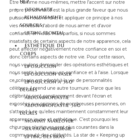
NEZ
Être comme nous-mêmes, mettre l’accent sur notre
OTOPLASTIE
propre personnalité est la plus grande faveur que nous
REHAUSSEMENT
puissions nous rendre, et appliquer ce principe à nos
SOURCILS
vies nécessite d’abord de nous aimer et d’avoir
LIFTING FRONTAL
confiance en nous. Mais parfois, si nous sommes
insatisfaits de certains aspects de notre apparence, cela
ESTHÉTIQUE DU
peut affecter négativement notre confiance en soi et
CORPS
donc certains aspects de notre vie. Pour cette raison,
nous voulons demander des opérations esthétiques et
LIPOSUCCION
nous sentir à nouveau en confiance et à l’aise. Lorsque
LIPOSUCCION VASER
ce scénario est adapté à la vie de personnalités
LIPOSUCCION À 360
célèbres, il prend une autre tournure. Parce que les
DEGRÉS
célébrités sont constamment devant l’écran et
ABDOMINOPLASTIE
exposées aux opinions de nombreuses personnes, on
ABDOMINOPLASTIE 360
s’attend à ce qu’elles maintiennent constamment leur
DEGRÉS
apparence jeune et esthétique. C’est pourquoi les
MOMMY MAKEOVER
chirurgies plastiques sont plus courantes dans la
SIX PACK CHIRURGIE
communauté des célébrités. La star de « Keeping up
LIFTING DES BRAS