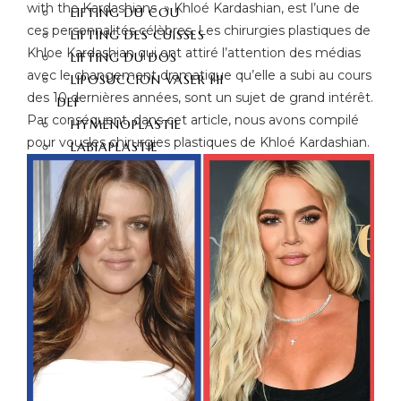
with the Kardashians » Khloé Kardashian, est l’une de
LIFTING DU COU
ces personnalités célèbres. Les chirurgies plastiques de
LIFTING DES CUISSES
Khloe Kardashian qui ont attiré l’attention des médias
LIFTING DU DOS
avec le changement dramatique qu’elle a subi au cours
LIPOSUCCION VASER HI
des 10 dernières années, sont un sujet de grand intérêt.
DEF
Par conséquent, dans cet article, nous avons compilé
HYMÉNOPLASTIE
pour vousles chirurgies plastiques de Khloé Kardashian.
LABIAPLASTIE
ESTHÉTIQUES DES
FESSES
LIFTING FESSIER – BBL
CHIRURGIE FESSIER
INJECTION FESSIER
ESTHÉTIQUE
DENTAIRE
HOLLYWOOD SMILE