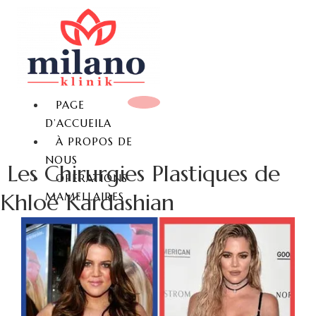
PAGE
D’ACCUEILA
À PROPOS DE
NOUS
Les Chirurgies Plastiques de
OPERATIONS
Khloé Kardashian
MAMELLAIRES
REDUCTION MAMMAIRE
LIFTING MAMMAIRE
AUGMENTATION
MAMMAIRE
AUGMENTATION
MAMMAIRE SANS