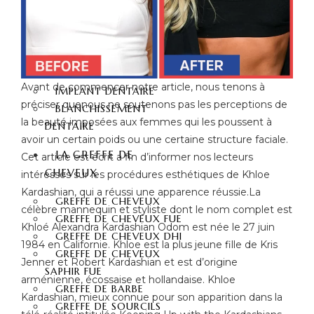
COURONNE ZIRCONE
FACETTE DENTAIRE
STRATIFIÉ
DENT EN PORCELAINE
FACETTES DENTAIRES
Avant de commencer notre article, nous tenons à
IMPLANT DENTAIRE
préciser quenous ne soutenons pas les perceptions de
BLANCHISSEMENT
la beauté imposées aux femmes qui les poussent à
DENTAIRE
avoir un certain poids ou une certaine structure faciale.
LA GREFFE DE
Cet article est écrit a fin d’informer nos lecteurs
CHEVEUX
intéressés sur les procédures esthétiques de Khloe
Kardashian, qui a réussi une apparence réussie.La
GREFFE DE CHEVEUX
célèbre mannequin et styliste dont le nom complet est
GREFFE DE CHEVEUX FUE
Khloé Alexandra Kardashian Odom est née le 27 juin
GREFFE DE CHEVEUX DHI
1984 en Californie. Khloe est la plus jeune fille de Kris
GREFFE DE CHEVEUX
Jenner et Robert Kardashian et est d’origine
SAPHIR FUE
arménienne, écossaise et hollandaise. Khloe
GREFFE DE BARBE
Kardashian, mieux connue pour son apparition dans la
GREFFE DE SOURCILS