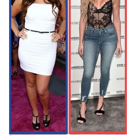
CHIRURGIE
RÉDUCTION MAMELON
GYNECOMASTIE
OPÉRATIONS DU
VISAGE
RHINOPLASTIE
RHINOPLASTIE
SECONDAIRE
LIFTING DU VISAGE
RÉDUCTION DU FRONT
FOX EYES
BICHECTOMIE
BLEPHAROPLASTIE
PRP VISAGE
LIPOFILLING VISAGE
RHINOPLASTIE POINTE DU