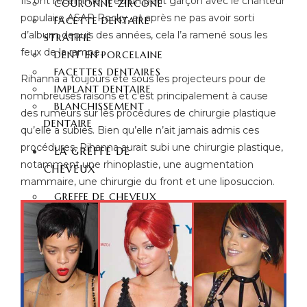
Ils ont récemment eu un petit garçon avec le chanteur
COURONNE ZIRCONE
populaire ASAP Rocky, et après ne pas avoir sorti
FACETTE DENTAIRE
d’album depuis des années, cela l’a ramené sous les
STRATIFIÉ
feux de la rampe.
DENT EN PORCELAINE
FACETTES DENTAIRES
Rihanna a toujours été sous les projecteurs pour de
IMPLANT DENTAIRE
nombreuses raisons et c’est principalement à cause
BLANCHISSEMENT
des rumeurs sur les procédures de chirurgie plastique
DENTAIRE
qu’elle a subies. Bien qu’elle n’ait jamais admis ces
procédures, Rihanna aurait subi une chirurgie plastique,
LA GREFFE DE
notamment une rhinoplastie, une augmentation
CHEVEUX
mammaire, une chirurgie du front et une liposuccion.
GREFFE DE CHEVEUX
GREFFE DE CHEVEUX FUE
GREFFE DE CHEVEUX DHI
GREFFE DE CHEVEUX
SAPHIR FUE
GREFFE DE BARBE
GREFFE DE SOURCILS