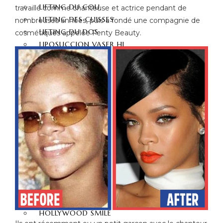
LIFTING DU COU
travaillé comme chanteuse et actrice pendant de
LIFTING DES CUISSES
nombreuses années, puis a fondé une compagnie de
LIFTING DU DOS
cosmétiques appelée Fenty Beauty.
LIPOSUCCION VASER HI
DEF
HYMÉNOPLASTIE
LABIAPLASTIE
ESTHÉTIQUES DES
FESSES
LIFTING FESSIER – BBL
CHIRURGIE FESSIER
INJECTION FESSIER
ESTHÉTIQUE
DENTAIRE
HOLLYWOOD SMILE