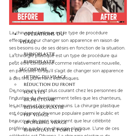
CHIRURGIE
RÉDUCTION MAMELON
GYNECOMASTIE
La chirurgie plastique est le type de procédure
OPÉRATIONS DU
effectuée pour changer son apparence en raison de
VISAGE
ses besoins ou de ses désirs en fonction de la situation.
RHINOPLASTIE
La chirurgie plastique est un type de procédure qui
RHINOPLASTIE
peut être considérée comme relativement nouvelle,
SECONDAIRE
en particulier lorsqu’il s’agit de changer son apparence
LIFTING DU VISAGE
à des fins purement esthétiques.
RÉDUCTION DU FRONT
De nos jours, il est plus courant chez les personnes de
FOX EYES
l’industrie du divertissement telles que les chanteurs,
BICHECTOMIE
les acteurs et les mannequins. La chirurgie plastique
BLEPHAROPLASTIE
est également devenue populaire parmi le public et
PRP VISAGE
beaucoup de gens supposent que leur célébrité
LIPOFILLING VISAGE
préférée a subi une chirurgie plastique. L’une de ces
RHINOPLASTIE POINTE DU
célébrités est Rihanna. La chirurgie plastique de