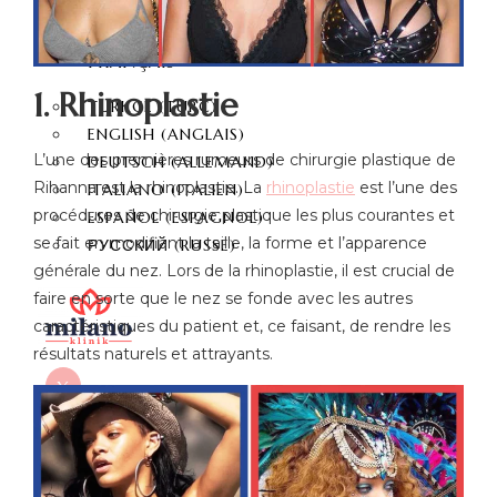
CONTACT
FRANÇAIS
1. Rhinoplastie
TÜRKÇE
(
TURC
)
ENGLISH
(
ANGLAIS
)
L’une des premières rumeurs de chirurgie plastique de
DEUTSCH
(
ALLEMAND
)
Rihanna est la rhinoplastie. La
rhinoplastie
est l’une des
ITALIANO
(
ITALIEN
)
procédures de chirurgie plastique les plus courantes et
ESPAÑOL
(
ESPAGNOL
)
se fait en modifiant la taille, la forme et l’apparence
РУССКИЙ
(
RUSSE
)
générale du nez. Lors de la rhinoplastie, il est crucial de
faire en sorte que le nez se fonde avec les autres
caractéristiques du patient et, ce faisant, de rendre les
résultats naturels et attrayants.
X