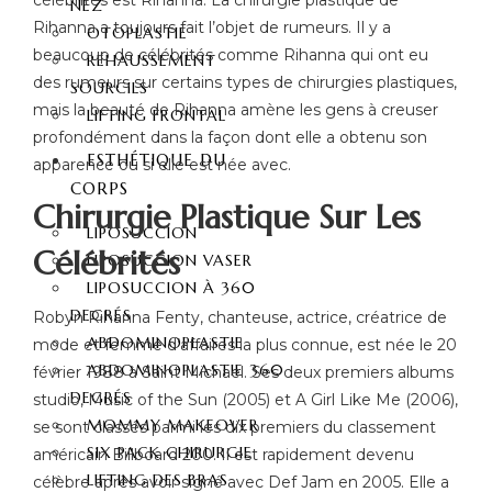
NEZ
Rihanna a toujours fait l’objet de rumeurs. Il y a
OTOPLASTIE
beaucoup de célébrités comme Rihanna qui ont eu
REHAUSSEMENT
des rumeurs sur certains types de chirurgies plastiques,
SOURCILS
mais la beauté de Rihanna amène les gens à creuser
LIFTING FRONTAL
profondément dans la façon dont elle a obtenu son
ESTHÉTIQUE DU
apparence ou si elle est née avec.
CORPS
Chirurgie Plastique Sur Les
LIPOSUCCION
Célébrités
LIPOSUCCION VASER
LIPOSUCCION À 360
DEGRÉS
Robyn Rihanna Fenty, chanteuse, actrice, créatrice de
ABDOMINOPLASTIE
mode et femme d’affaires la plus connue, est née le 20
ABDOMINOPLASTIE 360
février 1988 à Saint Michael. Ses deux premiers albums
DEGRÉS
studio, Music of the Sun (2005) et A Girl Like Me (2006),
MOMMY MAKEOVER
se sont classés parmi les dix premiers du classement
SIX PACK CHIRURGIE
américain Billboard 200. Il est rapidement devenu
LIFTING DES BRAS
célèbre après avoir signé avec Def Jam en 2005. Elle a