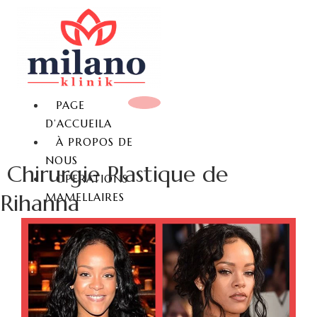
PAGE
D’ACCUEILA
À PROPOS DE
NOUS
Chirurgie Plastique de
OPERATIONS
Rihanna
MAMELLAIRES
REDUCTION MAMMAIRE
LIFTING MAMMAIRE
AUGMENTATION
MAMMAIRE
AUGMENTATION
MAMMAIRE SANS