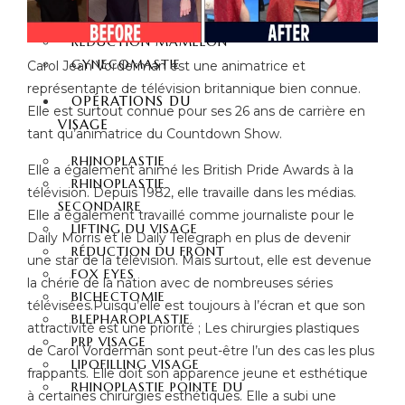
CHIRURGIE
RÉDUCTION MAMELON
GYNECOMASTIE
Carol Jean Vorderman est une animatrice et
représentante de télévision britannique bien connue.
OPÉRATIONS DU
Elle est surtout connue pour ses 26 ans de carrière en
VISAGE
tant qu’animatrice du Countdown Show.
RHINOPLASTIE
Elle a également animé les British Pride Awards à la
RHINOPLASTIE
télévision. Depuis 1982, elle travaille dans les médias.
SECONDAIRE
Elle a également travaillé comme journaliste pour le
LIFTING DU VISAGE
Daily Morris et le Daily Telegraph en plus de devenir
RÉDUCTION DU FRONT
une star de la télévision. Mais surtout, elle est devenue
FOX EYES
la chérie de la nation avec de nombreuses séries
BICHECTOMIE
télévisées.Puisqu’elle est toujours à l’écran et que son
BLEPHAROPLASTIE
attractivité est une priorité ; Les chirurgies plastiques
PRP VISAGE
de Carol Vorderman sont peut-être l’un des cas les plus
LIPOFILLING VISAGE
frappants. Elle doit son apparence jeune et esthétique
RHINOPLASTIE POINTE DU
à certaines chirurgies esthétiques. Elle a subi une