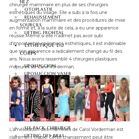
NEZ
chirurgie mammaire en plus de ses chirurgies
OTOPLASTIE
esthétiques du visage. Elle a subi à la fois une
REHAUSSEMENT
augmentation mammaire et des procédures de mise
SOURCILS
en forme et, à la suite de cela, a eu une apparence
LIFTING FRONTAL
réussie.Même si elle n’admet pas avoir subi
d’importantes opérations esthétiques, il est indéniable
ESTHÉTIQUE DU
que son apparence a radicalement changé au fil des
CORPS
ans. Nous avons rassemblé 4 chirurgies plastiques
LIPOSUCCION
majeures de Carol Vorderman.
LIPOSUCCION VASER
LIPOSUCCION À 360
DEGRÉS
ABDOMINOPLASTIE
ABDOMINOPLASTIE 360
DEGRÉS
MOMMY MAKEOVER
SIX PACK CHIRURGIE
L’amélioration des mamelles de Carol Vorderman est
LIFTING DES BRAS
clairement visible. Cette changement peut être