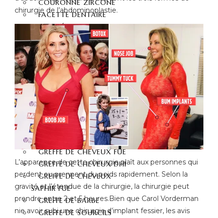
COURONNE ZIRCONE
chirurgie de l’abdominoplastie.
FACETTE DENTAIRE
STRATIFIÉ
DENT EN PORCELAINE
FACETTES DENTAIRES
IMPLANT DENTAIRE
BLANCHISSEMENT
DENTAIRE
LA GREFFE DE
CHEVEUX
GREFFE DE CHEVEUX
GREFFE DE CHEVEUX FUE
L’apparence de cette chirurgie plaît aux personnes qui
GREFFE DE CHEVEUX DHI
perdent ou prennent du poids rapidement. Selon la
GREFFE DE CHEVEUX
gravité et l’étendue de la chirurgie, la chirurgie peut
SAPHIR FUE
prendre entre 2 et 5 heures.Bien que Carol Vorderman
GREFFE DE BARBE
nie avoir subi une chirurgie d’implant fessier, les avis
GREFFE DE SOURCILS