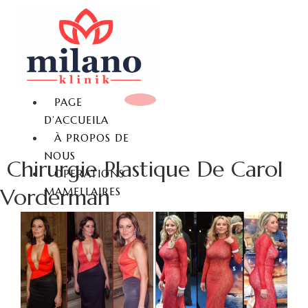
PAGE
D’ACCUEILA
À PROPOS DE
NOUS
Chirurgie Plastique De Carol
OPERATIONS
Vorderman
MAMELLAIRES
REDUCTION MAMMAIRE
LIFTING MAMMAIRE
AUGMENTATION
MAMMAIRE
AUGMENTATION
MAMMAIRE SANS