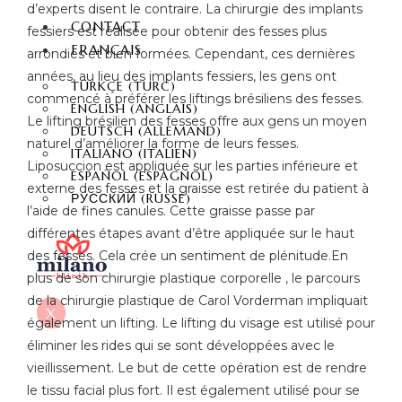
d’experts disent le contraire. La chirurgie des implants
CONTACT
fessiers est réalisée pour obtenir des fesses plus
FRANÇAIS
arrondies et bien formées. Cependant, ces dernières
années, au lieu des implants fessiers, les gens ont
TÜRKÇE
(
TURC
)
commencé à préférer les liftings brésiliens des fesses.
ENGLISH
(
ANGLAIS
)
Le lifting brésilien des fesses offre aux gens un moyen
DEUTSCH
(
ALLEMAND
)
naturel d’améliorer la forme de leurs fesses.
ITALIANO
(
ITALIEN
)
Liposuccion est appliquée sur les parties inférieure et
ESPAÑOL
(
ESPAGNOL
)
externe des fesses et la graisse est retirée du patient à
РУССКИЙ
(
RUSSE
)
l’aide de fines canules. Cette graisse passe par
différentes étapes avant d’être appliquée sur le haut
des fesses. Cela crée un sentiment de plénitude.En
plus de son chirurgie plastique corporelle , le parcours
de la chirurgie plastique de Carol Vorderman impliquait
X
également un lifting. Le lifting du visage est utilisé pour
éliminer les rides qui se sont développées avec le
vieillissement. Le but de cette opération est de rendre
le tissu facial plus fort. Il est également utilisé pour se