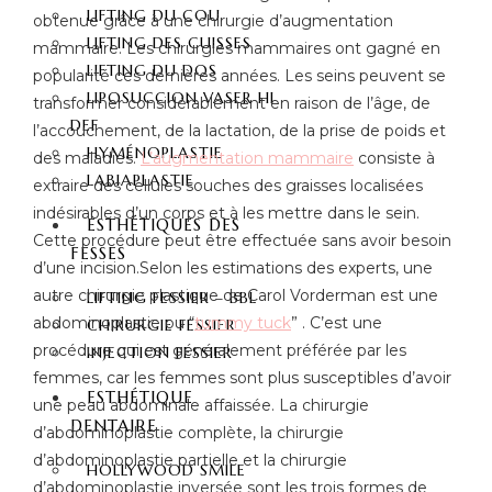
LIFTING DU COU
obtenue grâce à une chirurgie d’augmentation
LIFTING DES CUISSES
mammaire. Les chirurgies mammaires ont gagné en
LIFTING DU DOS
popularité ces dernières années. Les seins peuvent se
LIPOSUCCION VASER HI
transformer considérablement en raison de l’âge, de
DEF
l’accouchement, de la lactation, de la prise de poids et
HYMÉNOPLASTIE
des maladies.
L’augmentation mammaire
consiste à
LABIAPLASTIE
extraire des cellules souches des graisses localisées
indésirables d’un corps et à les mettre dans le sein.
ESTHÉTIQUES DES
Cette procédure peut être effectuée sans avoir besoin
FESSES
d’une incision.Selon les estimations des experts, une
autre chirurgie plastique de Carol Vorderman est une
LIFTING FESSIER – BBL
abdominoplastie ou “
tummy tuck
” . C’est une
CHIRURGIE FESSIER
procédure qui est généralement préférée par les
INJECTION FESSIER
femmes, car les femmes sont plus susceptibles d’avoir
ESTHÉTIQUE
une peau abdominale affaissée. La chirurgie
DENTAIRE
d’abdominoplastie complète, la chirurgie
d’abdominoplastie partielle et la chirurgie
HOLLYWOOD SMILE
d’abdominoplastie inversée sont les trois formes de