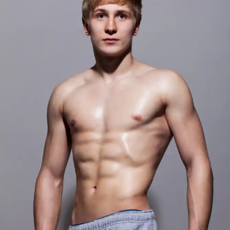
CHIRURGIE
RÉDUCTION MAMELON
GYNECOMASTIE
OPÉRATIONS DU
VISAGE
RHINOPLASTIE
RHINOPLASTIE
SECONDAIRE
LIFTING DU VISAGE
RÉDUCTION DU FRONT
FOX EYES
BICHECTOMIE
BLEPHAROPLASTIE
PRP VISAGE
LIPOFILLING VISAGE
RHINOPLASTIE POINTE DU