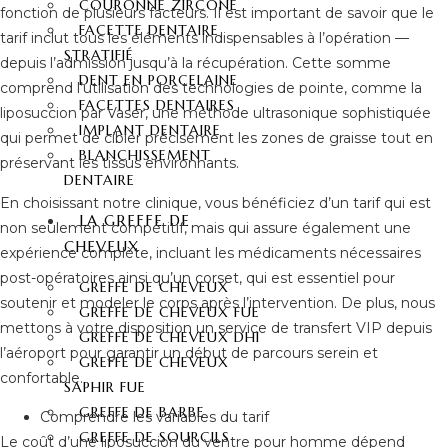
COURONNE ZIRCONE
fonction de plusieurs facteurs. Il est important de savoir que le
FACETTE DENTAIRE
tarif inclut tous les éléments indispensables à l’opération —
STRATIFIÉ
depuis l’admission jusqu’à la récupération. Cette somme
DENT EN PORCELAINE
comprend l’utilisation des technologies de pointe, comme la
FACETTES DENTAIRES
liposuccion par Vaser, une méthode ultrasonique sophistiquée
IMPLANT DENTAIRE
qui permet de cibler précisément les zones de graisse tout en
BLANCHISSEMENT
préservant les tissus environnants.
DENTAIRE
En choisissant notre clinique, vous bénéficiez d’un tarif qui est
LA GREFFE DE
non seulement compétitif, mais qui assure également une
CHEVEUX
expérience complète, incluant les médicaments nécessaires
post-opératoires ainsi qu’un corset, qui est essentiel pour
GREFFE DE CHEVEUX
soutenir et modeler le corps après l’intervention. De plus, nous
GREFFE DE CHEVEUX FUE
mettons à votre disposition un service de transfert VIP depuis
GREFFE DE CHEVEUX DHI
l’aéroport pour garantir un début de parcours serein et
GREFFE DE CHEVEUX
confortable.
SAPHIR FUE
GREFFE DE BARBE
Comprendre les variables du tarif
GREFFE DE SOURCILS
Le coût d’une liposuccion du ventre pour homme dépend