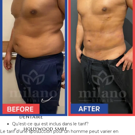
LIFTING DU COU
LIFTING DES CUISSES
LIFTING DU DOS
LIPOSUCCION VASER HI
DEF
HYMÉNOPLASTIE
LABIAPLASTIE
ESTHÉTIQUES DES
FESSES
LIFTING FESSIER – BBL
CHIRURGIE FESSIER
INJECTION FESSIER
ESTHÉTIQUE
DENTAIRE
Qu’est-ce qui est inclus dans le tarif?
HOLLYWOOD SMILE
Le tarif d’une liposuccion pour un homme peut varier en