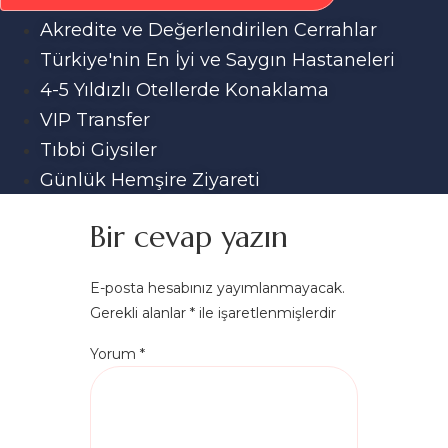
Akredite ve Değerlendirilen Cerrahlar
Türkiye'nin En İyi ve Saygın Hastaneleri
4-5 Yıldızlı Otellerde Konaklama
VIP Transfer
Tıbbi Giysiler
Günlük Hemşire Ziyareti
Bir cevap yazın
E-posta hesabınız yayımlanmayacak.
Gerekli alanlar
*
ile işaretlenmişlerdir
Yorum
*