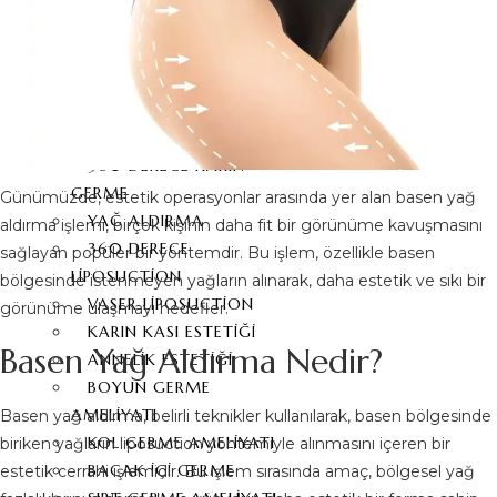
GÖĞÜS BAŞI
ÇÖKÜKLÜĞÜ
VÜCUT ESTETIĞI
KARIN GERME ESTETIĞI
360 DERECE KARIN
GERME
Günümüzde, estetik operasyonlar arasında yer alan basen yağ
YAĞ ALDIRMA
aldırma işlemi, birçok kişinin daha fit bir görünüme kavuşmasını
360 DERECE
sağlayan popüler bir yöntemdir. Bu işlem, özellikle basen
LIPOSUCTION
bölgesinde istenmeyen yağların alınarak, daha estetik ve sıkı bir
VASER LIPOSUCTION
görünüme ulaşmayı hedefler.
KARIN KASI ESTETIĞI
Basen Yağ Aldırma Nedir?
ANNELIK ESTETIĞI
BOYUN GERME
AMELIYATI
Basen yağ aldırma, belirli teknikler kullanılarak, basen bölgesinde
KOL GERME AMELIYATI
biriken yağların liposuction yöntemiyle alınmasını içeren bir
BACAK İÇI GERME
estetik cerrahi işlemidir. Bu işlem sırasında amaç, bölgesel yağ