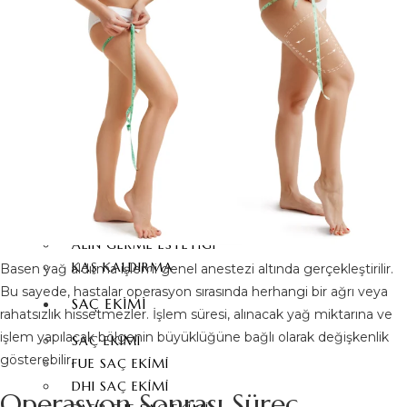
YÜZ GERME AMELIYATI
ALIN DARALTMA
PIEZO BURUN AMELIYATI
FOX EYES
GÖZ KAPAĞI ESTETIĞI
BIŞEKTOMI
BURUN UCU KALDIRMA
MEZOTERAPI
KEPÇE KULAK ESTETIĞI
YÜZ YAĞ ENJEKSIYONU
ALIN GERME ESTETIĞI
KAŞ KALDIRMA
Basen yağ aldırma işlemi genel anestezi altında gerçekleştirilir.
Bu sayede, hastalar operasyon sırasında herhangi bir ağrı veya
SAÇ EKIMI
rahatsızlık hissetmezler. İşlem süresi, alınacak yağ miktarına ve
işlem yapılacak bölgenin büyüklüğüne bağlı olarak değişkenlik
SAÇ EKIMI
gösterebilir.
FUE SAÇ EKIMI
DHI SAÇ EKIMI
Operasyon Sonrası Süreç