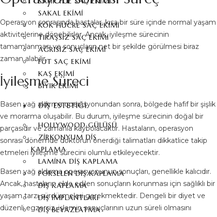
SAFIR FUE SAÇ EKIMI
SAKAL EKIMI
Operasyon sonrasında hastalar, kısa bir süre içinde normal yaşam
KÖK HÜCRE SAÇ EKIMI
aktivitelerine dönebilirler. Ancak, iyileşme sürecinin
TIRAŞSIZ SAÇ EKIMI
tamamlanması ve sonuçların net bir şekilde görülmesi biraz
AĞRISIZ SAÇ EKIMI
zaman alabilir.
FUT SAÇ EKIMI
KAŞ EKIMI
İyileşme Süreci
BIYIK EKIMI
Basen yağ aldırma operasyonundan sonra, bölgede hafif bir şişlik
DIŞ ESTETIĞI
ve morarma oluşabilir. Bu durum, iyileşme sürecinin doğal bir
HOLLYWOOD GÜLÜŞÜ
parçasıdır ve zamanla kaybolacaktır. Hastaların, operasyon
ZIRKONYUM DIŞ
sonrası dönemde doktorun önerdiği talimatları dikkatlice takip
KAPLAMA
etmeleri iyileşme sürecini olumlu etkileyecektir.
LAMINA DIŞ KAPLAMA
Basen yağ aldırma operasyonunun sonuçları, genellikle kalıcıdır.
PORSELEN DIŞ KAPLAMA
Ancak, hastaların elde edilen sonuçların korunması için sağlıklı bir
DIŞ KAPLAMA
yaşam tarzı sürdürmeleri gerekmektedir. Dengeli bir diyet ve
DIŞ İMPLANTLARI
düzenli egzersiz, işlemin sonuçlarının uzun süreli olmasını
DIŞ BEYAZLATMA