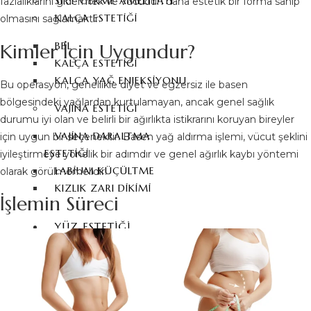
SIRT GERME AMELIYATI
fazlalıklarını gidermek ve vücudun daha estetik bir forma sahip
KALÇA ESTETIĞI
olmasını sağlamaktır.
Kimler İçin Uygundur?
BBL
KALÇA ESTETIĞI
KALÇA YAĞ ENJEKSIYONU
Bu operasyon, genellikle diyet ve egzersiz ile basen
bölgesindeki yağlardan kurtulamayan, ancak genel sağlık
VAJINA ESTETIĞI
durumu iyi olan ve belirli bir ağırlıkta istikrarını koruyan bireyler
VAJINA DARALTMA
için uygun bir seçenektir. Basen yağ aldırma işlemi, vücut şeklini
ESTETIĞI
iyileştirmeye yönelik bir adımdır ve genel ağırlık kaybı yöntemi
LABIUM KÜÇÜLTME
olarak görülmemelidir.
KIZLIK ZARI DIKIMI
İşlemin Süreci
YÜZ ESTETIĞI
BURUN ESTETIĞI
AMELIYATI
REVIZYON BURUN
ESTETIĞI