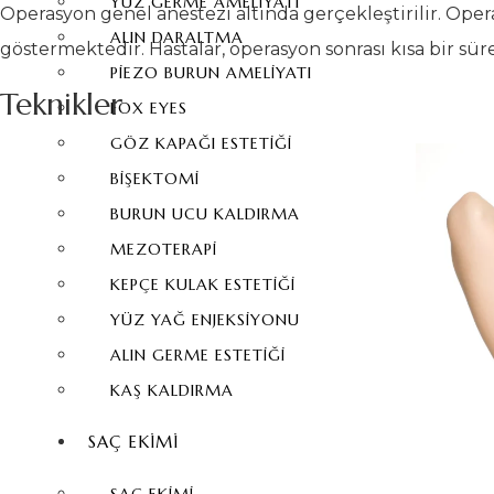
YÜZ GERME AMELIYATI
Operasyon genel anestezi altında gerçekleştirilir. Ope
ALIN DARALTMA
göstermektedir. Hastalar, operasyon sonrası kısa bir sü
PIEZO BURUN AMELIYATI
Teknikler
FOX EYES
GÖZ KAPAĞI ESTETIĞI
BIŞEKTOMI
BURUN UCU KALDIRMA
MEZOTERAPI
KEPÇE KULAK ESTETIĞI
YÜZ YAĞ ENJEKSIYONU
ALIN GERME ESTETIĞI
KAŞ KALDIRMA
SAÇ EKIMI