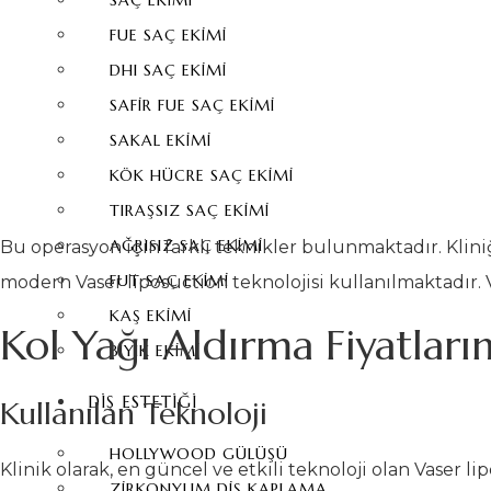
SAÇ EKIMI
FUE SAÇ EKIMI
DHI SAÇ EKIMI
SAFIR FUE SAÇ EKIMI
SAKAL EKIMI
KÖK HÜCRE SAÇ EKIMI
TIRAŞSIZ SAÇ EKIMI
AĞRISIZ SAÇ EKIMI
Bu operasyon için farklı teknikler bulunmaktadır. Kli
FUT SAÇ EKIMI
modern Vaser liposuction teknolojisi kullanılmaktadır. V
KAŞ EKIMI
Kol Yağı Aldırma Fiyatların
BIYIK EKIMI
DIŞ ESTETIĞI
Kullanılan Teknoloji
HOLLYWOOD GÜLÜŞÜ
Klinik olarak, en güncel ve etkili teknoloji olan Vaser 
ZIRKONYUM DIŞ KAPLAMA