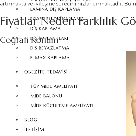
artırmakta ve iyileşme sürecini hızlandırmaktadır. Bu n
LAMINA DIŞ KAPLAMA
Fiyatlar Neden Farklılık Gö
PORSELEN DIŞ KAPLAMA
DIŞ KAPLAMA
Coğrafi Konum
DIŞ İMPLANTLARI
DIŞ BEYAZLATMA
E-MAX KAPLAMA
OBEZİTE TEDAVİSİ
TÜP MIDE AMELIYATI
MIDE BALONU
MIDE KÜÇÜLTME AMELIYATI
BLOG
İLETIŞIM