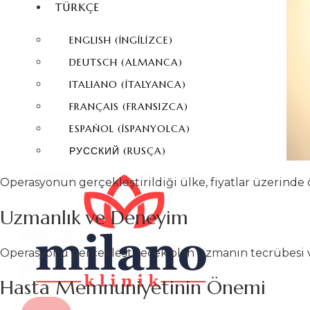
TÜRKÇE
ENGLISH
(
İNGILIZCE
)
DEUTSCH
(
ALMANCA
)
ITALIANO
(
İTALYANCA
)
FRANÇAIS
(
FRANSIZCA
)
ESPAÑOL
(
İSPANYOLCA
)
РУССКИЙ
(
RUSÇA
)
Operasyonun gerçekleştirildiği ülke, fiyatlar üzerinde ö
Uzmanlık ve Deneyim
Operasyonu gerçekleştirecek olan uzmanın tecrübesi ve b
Hasta Memnuniyetinin Önemi