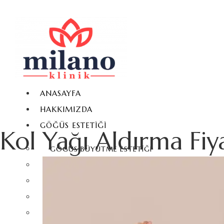
ANASAYFA
HAKKIMIZDA
GÖĞÜS ESTETIĞI
Kol Yağı Aldırma Fiya
GÖĞÜS BÜYÜTME ESTETIĞI
GÖĞÜS KÜÇÜLTME ESTETIĞI
GÖĞÜS DIKLEŞTIRME ESTETIĞI
JINEKOMASTI
GÖĞÜS YAĞ ENJEKSIYONU