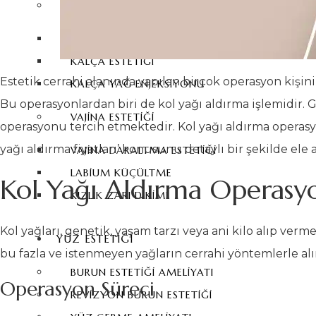
KALÇA ESTETIĞI
BBL
KALÇA ESTETIĞI
Estetik cerrahi alanında yapılan birçok operasyon kişin
KALÇA YAĞ ENJEKSIYONU
Bu operasyonlardan biri de kol yağı aldırma işlemidir
VAJINA ESTETIĞI
operasyonu tercih etmektedir. Kol yağı aldırma operasy
yağı aldırma fiyatları’ konusunu detaylı bir şekilde ele 
VAJINA DARALTMA ESTETIĞI
LABIUM KÜÇÜLTME
Kol Yağı Aldırma Operasy
KIZLIK ZARI DIKIMI
Kol yağları, genetik, yaşam tarzı veya ani kilo alıp verm
YÜZ ESTETIĞI
bu fazla ve istenmeyen yağların cerrahi yöntemlerle alı
BURUN ESTETIĞI AMELIYATI
Operasyon Süreci
REVIZYON BURUN ESTETIĞI