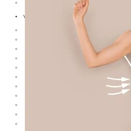
GÖĞÜS BAŞI ÇÖKÜKLÜĞÜ
VÜCUT ESTETIĞI
KARIN GERME ESTETIĞI
360 DERECE KARIN GERME
YAĞ ALDIRMA
360 DERECE LIPOSUCTION
VASER LIPOSUCTION
KARIN KASI ESTETIĞI
ANNELIK ESTETIĞI
BOYUN GERME AMELIYATI
KOL GERME AMELIYATI
BACAK İÇI GERME
SIRT GERME AMELIYATI