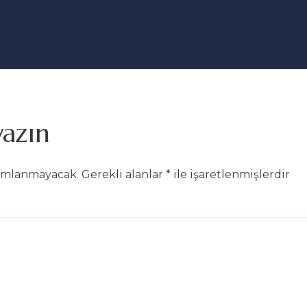
yazın
yımlanmayacak.
Gerekli alanlar
*
ile işaretlenmişlerdir