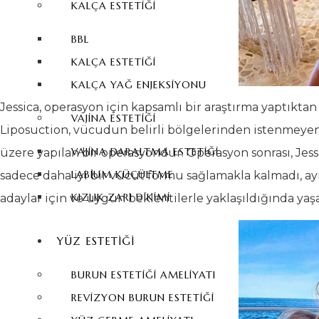
KALÇA ESTETIĞI
BBL
KALÇA ESTETIĞI
KALÇA YAĞ ENJEKSIYONU
Jessica, operasyon için kapsamlı bir araştırma yaptıktan
VAJINA ESTETIĞI
Liposuction, vücudun belirli bölgelerinden istenmeyen
VAJINA DARALTMA ESTETIĞI
üzere yapılan bir operasyondur. Operasyon sonrası, Jess
LABIUM KÜÇÜLTME
sadece daha iyi bir vücut formu sağlamakla kalmadı, a
KIZLIK ZARI DIKIMI
adaylar için ve uygun beklentilerle yaklaşıldığında yaşa
YÜZ ESTETIĞI
BURUN ESTETIĞI AMELIYATI
REVIZYON BURUN ESTETIĞI