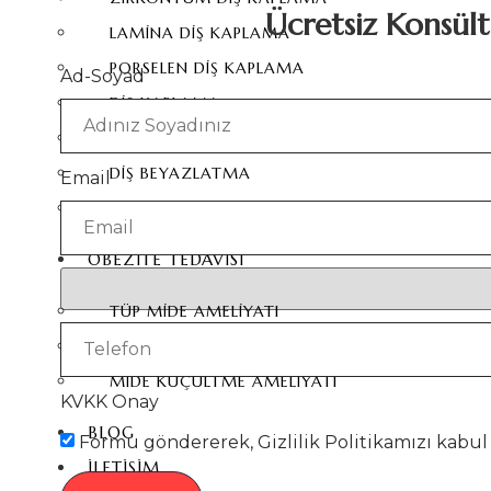
Ücretsiz Konsül
LAMINA DIŞ KAPLAMA
PORSELEN DIŞ KAPLAMA
Ad-Soyad
DIŞ KAPLAMA
DIŞ İMPLANTLARI
DIŞ BEYAZLATMA
Email
E-MAX KAPLAMA
OBEZİTE TEDAVİSİ
TÜP MIDE AMELIYATI
MIDE BALONU
MIDE KÜÇÜLTME AMELIYATI
KVKK Onay
BLOG
Formu göndererek, Gizlilik Politikamızı kabul
İLETIŞIM