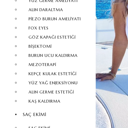
YÜZ GERME AMELIYATI
ALIN DARALTMA
PIEZO BURUN AMELIYATI
FOX EYES
GÖZ KAPAĞI ESTETIĞI
BIŞEKTOMI
BURUN UCU KALDIRMA
MEZOTERAPI
KEPÇE KULAK ESTETIĞI
YÜZ YAĞ ENJEKSIYONU
ALIN GERME ESTETIĞI
KAŞ KALDIRMA
SAÇ EKIMI