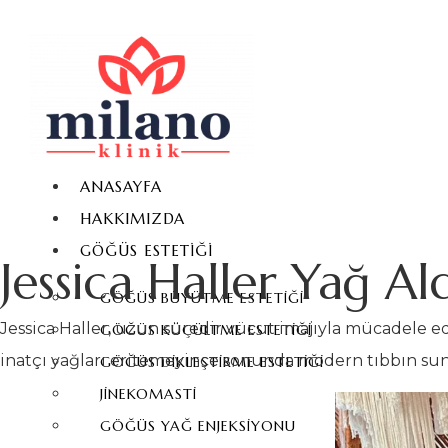
ANASAYFA
HAKKIMIZDA
GÖĞÜS ESTETIĞI
Jessica Haller Yağ A
GÖĞÜS BÜYÜTME ESTETIĞI
Jessica Haller, uzun süredir vücut imajıyla mücadele ed
GÖĞÜS KÜÇÜLTME ESTETIĞI
inatçı yağları eritemeyince sonunda modern tıbbın sun
GÖĞÜS DIKLEŞTIRME ESTETIĞI
JINEKOMASTI
GÖĞÜS YAĞ ENJEKSIYONU