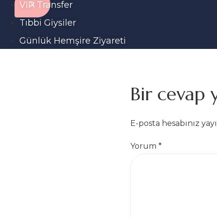
VIP Transfer
X
Tıbbi Giysiler
Günlük Hemşire Ziyareti
Bir cevap 
E-posta hesabınız ya
Yorum
*