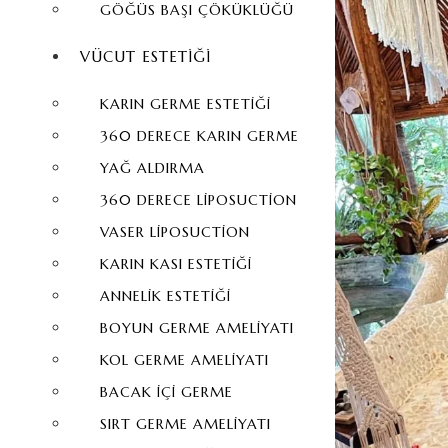
GÖĞÜS BAŞI ÇÖKÜKLÜĞÜ
VÜCUT ESTETIĞI
KARIN GERME ESTETIĞI
360 DERECE KARIN GERME
YAĞ ALDIRMA
360 DERECE LIPOSUCTION
VASER LIPOSUCTION
KARIN KASI ESTETIĞI
ANNELIK ESTETIĞI
BOYUN GERME AMELIYATI
KOL GERME AMELIYATI
BACAK İÇI GERME
SIRT GERME AMELIYATI