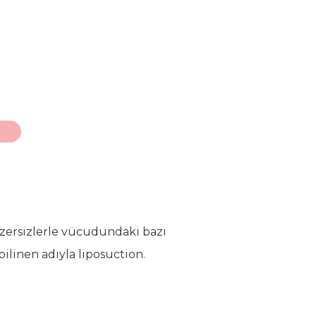
egzersizlerle vücudundaki bazı
linen adıyla liposuction.