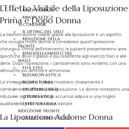
L’Effetto Visibile della Liposuzione
RINOPLASTICA
RINOPLASTICA
Prima e Dopo Donna
SECONDARIA
IL LIFTING DEL VISO
La trasformazione visibile grazie alla liposuzione è un aspetto
RIDUZIONE DELLA
che invoglia molte donne a considerare quest’operazione
FRONTE
chirurgica. Prima dell’intervento, le pazienti presenteranno aree
RIMODELLAMENTO DEL
specifiche dove il grasso è più resistente agli esercizi fisici e alle
NASO
diete. Dopo l’operazione, i cambiamenti sono evidenti, con una
FOX EYES
silhouette più definita e armoniosa.
BLEFAROPLASTICA
Le immagini prima e dopo mostrano chiaramente il
BICHECTOMIA
cambiamento offerto dalla liposuzione. Le donne noteranno una
LIPOFILLING VISO
riduzione significativa degli accumuli adiposi e una miglior
OTOPLASTICA
qualità della pelle nelle zone trattate.
ESTETICA DELLA
RIDUZIONE FRONTE
La Liposuzione Addome Donna
LIFTING SOPRACCIGLIO