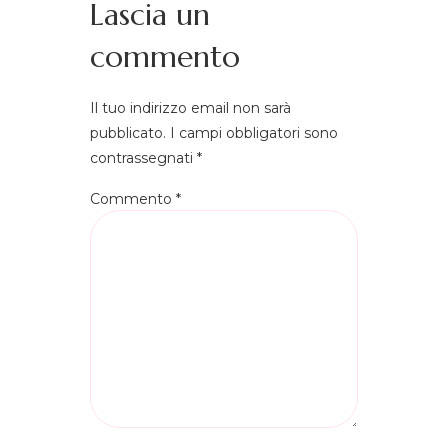
Fragen geantwortet und mich über den
Lascia un
Ablauf informiert. Die Krankenschwester im
commento
Krankenhaus waren sehr nett. Das Hotel und
die Transferwagen waren sehr sauber. Ich
bin mit den Ergebnissen sehr zu frieden. Ich
Il tuo indirizzo email non sarà
kann die Milano Klinik einfach jeden
pubblicato.
I campi obbligatori sono
weiterempfehlen
contrassegnati
*
Commento
*