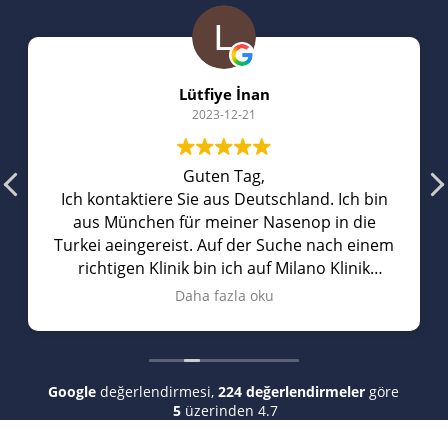
Lütfiye İnan
2023-12-21
Guten Tag,
Ich kontaktiere Sie aus Deutschland. Ich bin
aus München für meiner Nasenop in die
Turkei aeingereist. Auf der Suche nach einem
richtigen Klinik bin ich auf Milano Klinik
gestoBen. Sie hatten richtig gute
Daha fazla oku
Bewertungen auf Youtube. Vorort hat man
mich mit einem privaten Wagen abgeholt
und mich zum Hotel gefahren. Am naechsten
Morgen wurde ich zum Krankenhaus
Google
değerlendirmesi,
224 değerlendirmeler
göre
gefahren, wo ich meine Nasenkorrektur
5
üzerinden 4.7
hatte. Der Arzt har vor der Op all meine