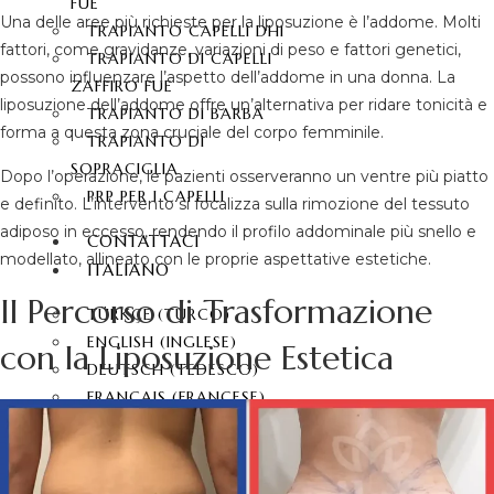
FUE
Una delle aree più richieste per la liposuzione è l’addome. Molti
TRAPIANTO CAPELLI DHI
fattori, come gravidanze, variazioni di peso e fattori genetici,
TRAPIANTO DI CAPELLI
possono influenzare l’aspetto dell’addome in una donna. La
ZAFFIRO FUE
liposuzione dell’addome offre un’alternativa per ridare tonicità e
TRAPIANTO DI BARBA
forma a questa zona cruciale del corpo femminile.
TRAPIANTO DI
SOPRACIGLIA
Dopo l’operazione, le pazienti osserveranno un ventre più piatto
PRP PER I CAPELLI
e definito. L’intervento si focalizza sulla rimozione del tessuto
adiposo in eccesso, rendendo il profilo addominale più snello e
CONTATTACI
modellato, allineato con le proprie aspettative estetiche.
ITALIANO
Il Percorso di Trasformazione
TÜRKÇE
(
TURCO
)
ENGLISH
(
INGLESE
)
con la Liposuzione Estetica
DEUTSCH
(
TEDESCO
)
FRANÇAIS
(
FRANCESE
)
ESPAÑOL
(
SPAGNOLO
)
РУССКИЙ
(
RUSSO
)