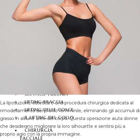
CORPO
LIPOSUZIONE
LIPOSUZIONE VASER
LIPOSUZIONE A 360
GRADI
ADDOMINOPLASTICA
ADDOMINOPLASTICA 360
GRADI
MOMMY MAKEOVER
IL LIFTING BRASILIANO DEI
GLUTEI
SIX PACK TURCHIA
LIFTING BRACCIA
La liposuzione estetica è una procedura chirurgica dedicata al
LIFTING DELLE COSCE
rimodellamento del profilo femminile, eliminando gli accumuli di
IL LIFTING DEL COLLO
grasso in alcune aree del corpo. Questa operazione aiuta donne
che desiderano migliorare la loro silhouette e sentirsi più a
CHIRURGIA
proprio agio con la propria immagine.
FACCIALE