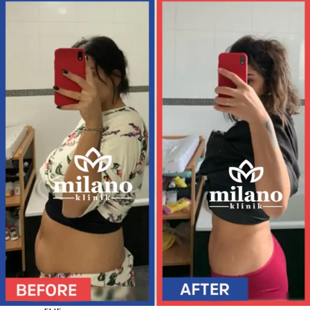
ESTETICA
DENTALE
SORRISO
HOLLYWOODIANO
DENTI IN ZIRCONIO
DENTALI LAMINATO
FACCETTE DI
PORCELLANA
FACCETTE DENTALI
IMPIANTI DENTALI
SBIANCAMENTO DEI
DENTI
TRAPIANTO DI
CAPELLI
TRAPIANTO DI CAPELLI
TRAPIANTO DI CAPELLI