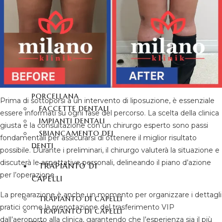
ESTETICA
DENTALE
SORRISO
HOLLYWOODIANO
DENTI IN ZIRCONIO
DENTALI LAMINATO
FACCETTE DI
PORCELLANA
Prima di sottoporsi a un intervento di liposuzione, è essenziale
FACCETTE DENTALI
essere informati su ogni fase del percorso. La scelta della clinica
IMPIANTI DENTALI
giusta e la consultazione con un chirurgo esperto sono passi
SBIANCAMENTO DEI
fondamentali per assicurarsi di ottenere il miglior risultato
DENTI
possibile. Durante i preliminari, il chirurgo valuterà la situazione e
discuterà le aspettative personali, delineando il piano d’azione
TRAPIANTO DI
per l’operazione.
CAPELLI
La preparazione è anche un momento per organizzare i dettagli
TRAPIANTO DI CAPELLI
pratici come la prenotazione del trasferimento VIP
TRAPIANTO DI CAPELLI
dall’aeroporto alla clinica, garantendo che l’esperienza sia il più