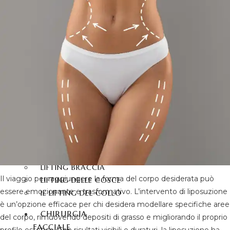
CORPO
LIPOSUZIONE
LIPOSUZIONE VASER
LIPOSUZIONE A 360
GRADI
ADDOMINOPLASTICA
ADDOMINOPLASTICA 360
GRADI
MOMMY MAKEOVER
IL LIFTING BRASILIANO DEI
GLUTEI
SIX PACK TURCHIA
LIFTING BRACCIA
Il viaggio per raggiungere la forma del corpo desiderata può
LIFTING DELLE COSCE
essere emozionante e trasformativo. L’intervento di liposuzione
IL LIFTING DEL COLLO
è un’opzione efficace per chi desidera modellare specifiche aree
CHIRURGIA
del corpo, rimuovendo depositi di grasso e migliorando il proprio
FACCIALE