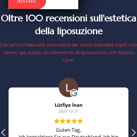
INVIARE
Oltre 100 recensioni sull'estetica
della liposuzione
Dai un’occhiata alle recensioni dei nostri adorabili ospiti che
hanno già subito un intervento di liposuzione con Milano
Clinic.
Lütfiye İnan
2023-12-21
Guten Tag,