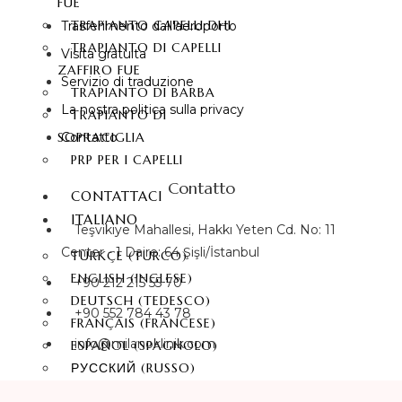
FUE
TRAPIANTO CAPELLI DHI
Trasferimento dall'aeroporto
TRAPIANTO DI CAPELLI
Visita gratuita
ZAFFIRO FUE
Servizio di traduzione
TRAPIANTO DI BARBA
La nostra politica sulla privacy
TRAPIANTO DI
SOPRACIGLIA
Contatto
PRP PER I CAPELLI
Contatto
CONTATTACI
ITALIANO
Teşvikiye Mahallesi, Hakkı Yeten Cd. No: 11
Center - 1 Daire: 64 Şişli/İstanbul
TÜRKÇE
(
TURCO
)
ENGLISH
(
INGLESE
)
+90 212 215 55 70
DEUTSCH
(
TEDESCO
)
+90 552 784 43 78
FRANÇAIS
(
FRANCESE
)
info@milanoklinik.com
ESPAÑOL
(
SPAGNOLO
)
РУССКИЙ
(
RUSSO
)