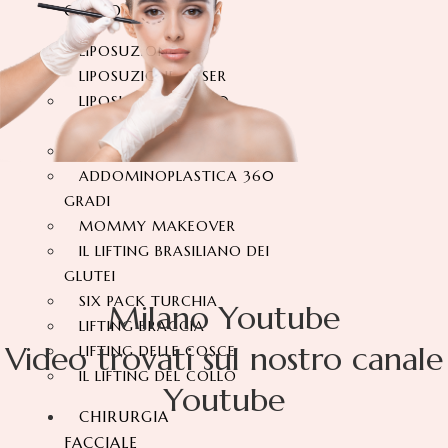
CORPO
LIPOSUZIONE
LIPOSUZIONE VASER
LIPOSUZIONE A 360
GRADI
ADDOMINOPLASTICA
ADDOMINOPLASTICA 360
GRADI
MOMMY MAKEOVER
IL LIFTING BRASILIANO DEI
GLUTEI
SIX PACK TURCHIA
Milano Youtube
LIFTING BRACCIA
Video trovati sul nostro canale
LIFTING DELLE COSCE
IL LIFTING DEL COLLO
Youtube
CHIRURGIA
FACCIALE