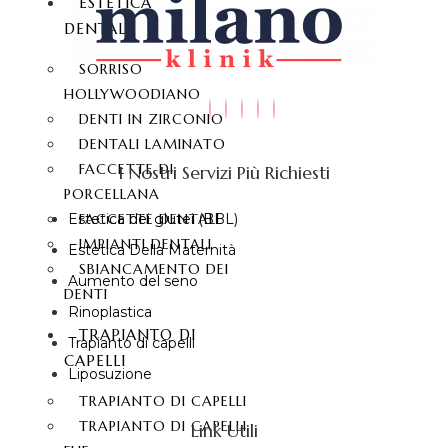
ESTETICA
DENTALE
SORRISO
HOLLYWOODIANO
DENTI IN ZIRCONIO
DENTALI LAMINATO
FACCETTE DI
I Nostri Servizi Più Richiesti
PORCELLANA
FACCETTE DENTALI
Estetica dei glutei (BBL)
IMPIANTI DENTALI
Estetica Della Maternità
SBIANCAMENTO DEI
Aumento del seno
DENTI
Rinoplastica
TRAPIANTO DI
Trapianto di capelli
CAPELLI
Liposuzione
TRAPIANTO DI CAPELLI
TRAPIANTO DI CAPELLI
Link Utili