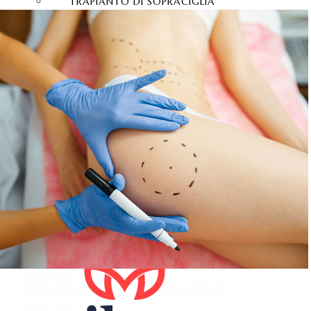
TRAPIANTO DI SOPRACIGLIA
PRP PER I CAPELLI
CONTATTACI
ITALIANO
TÜRKÇE
(
TURCO
)
ENGLISH
(
INGLESE
)
DEUTSCH
(
TEDESCO
)
FRANÇAIS
(
FRANCESE
)
ESPAÑOL
(
SPAGNOLO
)
РУССКИЙ
(
RUSSO
)