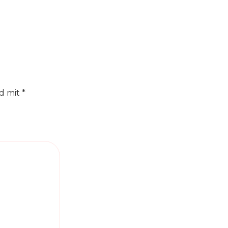
nd mit
*