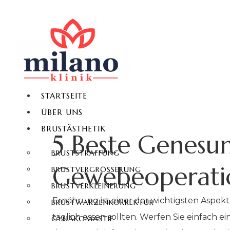
STARTSEITE
ÜBER UNS
BRUSTÄSTHETIK
5 Beste Genesu
BRUSTSTRAFFUNG
Gewebeoperati
BRUSTVERGRÖSSERUNG
BRUSTVERKLEINERUNG
Ernährung ist einer der wichtigsten Aspek
BRUSTWARZENKORREKTUR
täglich essen sollten. Werfen Sie einfach 
GYNÄKOMASTIE