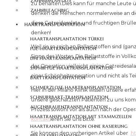
ZAHNIMPLANTATE
zu behalten.Dies kann für manche Leute ü
ZAHNBLEACHING
denken die Menschen normalerweise an die e
diese Getreidesalate und fruchtigen Brülle 
HAARTRANSPLANTATION
denken!
HAARTRANSPLANTATION TÜRKEI
Weil sie so reich an Ballaststoffen sind (ga
FUE-HAARTRANSPLANTATION
Sinne des Wortes. Die Ballaststoffe in Vol
DHI HAARTRANSPLANTATION
der Operation vielleicht einige Getreides
SAPHIR FUE HAARTRANSPLANTATION
einer Schönheitsoperation und nicht als Te
BARTTRANSPLANTATION
SCHMERZLOSE HAARTRANSPLANTATION
Hier in der Milano Klinik wissen unsere er
SCHNURRBART-TRANSPLANTATION
unsere geschätzten Patienten zu uns komm
AUGENBRAUENTRANSPLANTATION
Prozess sowohl vor als auch nach der Oper
HAARTRANSPLANTATION MIT STAMMZELLEN
kontakt
ieren Sie uns bitte.
HAARTRANSPLANTATION OHNE RASIERUNG
Sie können den vorherigen Artikel über
ht