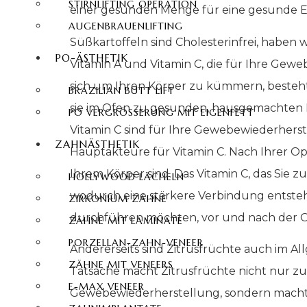
STIRNLIFTING OPERATION
einer gesunden Menge für eine gesunde Er
AUGENBRAUENLIFTING
Süßkartoffeln sind Cholesterinfrei, haben 
PO-ÄSTHETIK
Vitamin A und Vitamin C, die für Ihre Gew
sich um Ihren Körper zu kümmern, besteht 
BRAZILIAN BUTT LIFT
sie im Ofen zu gesunden, hausgemachten Po
PO VERGRÖSSERUNG MIT EIGENFETT
Vitamin C sind für Ihre Gewebewiederherste
ZAHNÄSTHETIK
Hauptakteure für Vitamin C. Nach Ihrer Ope
Ihrem Körper sind. Das Vitamin C, das Sie z
HOLLYWOOD LÄCHELN
wodurch eine stärkere Verbindung entsteh
ZIRKONIUM ZÄHNE
durchführen möchten, vor und nach der Op
ZÄHNE MIT LAMINATE
PORZELLAN-ZAHN-VENEER
Andererseits sind Zitrusfrüchte auch im A
ZÄHNE MIT VENEERS
Tatsache macht Zitrusfrüchte nicht nur z
E-MAX VENEER
Gewebewiederherstellung, sondern macht 