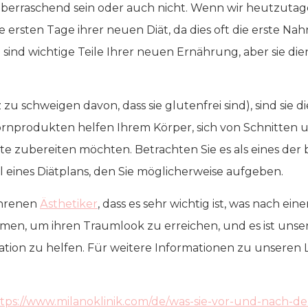
berraschend sein oder auch nicht. Wenn wir heutzuta
rsten Tage ihrer neuen Diät, da dies oft die erste Nah
sind wichtige Teile Ihrer neuen Ernährung, aber sie diene
nz zu schweigen davon, dass sie glutenfrei sind), sind sie
lkornprodukten helfen Ihrem Körper, sich von Schnitten
alate zubereiten möchten. Betrachten Sie es als eines d
il eines Diätplans, den Sie möglicherweise aufgeben.
fahrenen
Ästhetiker
, dass es sehr wichtig ist, was nach ein
en, um ihren Traumlook zu erreichen, und es ist unser
ation zu helfen. Für weitere Informationen zu unseren
tps://www.milanoklinik.com/de/was-sie-vor-und-nach-de