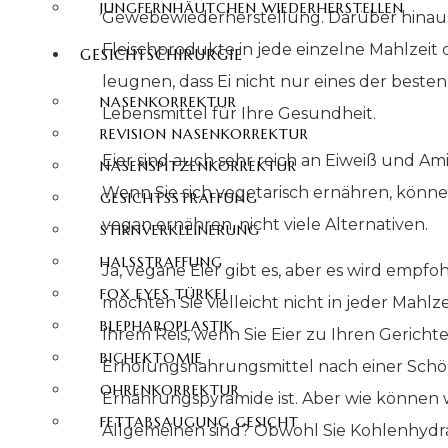
JUNGFERNHÄUTCHEN WIEDERHERSTELLEN
Gewebewiederherstellung. Darüber hinaus is
Fleischprodukte in jede einzelne Mahlzeit
GESICHTSCHIRURGIE
leugnen, dass Ei nicht nur eines der beste
NASENKORREKTUR
Lebensmittel für Ihre Gesundheit.
REVISION NASENKORREKTUR
Eier sind auch sehr reich an Eiweiß und Ami
NASENSPITZENKORREKTUR
Wenn Sie sich vegetarisch ernähren, können 
GESICHTSSTRAFFUNG
vegan ernähren, nicht viele Alternativen.
STIRNVERKLEINERUNG
HALSSTRAFFUNG
Ja, vegane Eier gibt es, aber es wird empfo
FOX EYES TÜRKEI
möchten Sie vielleicht nicht in jeder Mahlz
BLEPHAROPLASTIK
Ihrem Reis, wenn Sie Eier zu Ihren Gerich
BICHEKTOMIE
Erholungsnahrungsmittel nach einer Schönh
OHRENKORREKTUR
Ernährungspyramide ist. Aber wie können w
FETTABSAUGUNG GESICHT
Allgemeinen sind? Obwohl Sie Kohlenhydr