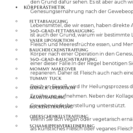
den Grund dafür sehen. Es ist aber auch wi
KÖRPERÄSTHETIK
Genesungsernährung nach der Gewebeope
FETTABSAUGUNG
Lebensmittel, die wir essen, haben direkte
360-GRAD-FETTABSAUGUNG
ist auch der Grund, warum wir bestimmte L
VASER LIPOSUKTION
Fleisch und Meeresfrüchte essen, und Mens
BAUCHDECKENSTRAFFUNG
Körper nach einer Operation in den Genes
360-GRAD-BAUCHSTRAFFUNG
einer dieser Fälle.In der Regel benötigen S
MOMMY MAKEOVER
reparieren. Daher ist Fleisch auch nach e
TUMMY TUCK
Reich an Eiweiß, wird Ihr Heilungsprozess d
SIXPACK OPERATION
Ernährung aufnehmen. Neben der Kollagen
ARMSTRAFFUNG
Gewebewiederherstellung unterstützt.
RÜCKENSTRAFFUNG
OBERSCHENKELSTRAFFUNG
Wenn Sie sich vegan oder vegetarisch ernä
SCHAMLIPPENVERKLEINERUNG
als künstliches Fleisch oder veganes Fleisch