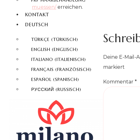
PRP HAARBEHANDLUNG
muessen/
erreichen.
KONTAKT
DEUTSCH
Schrei
TÜRKÇE
(
TÜRKISCH
)
ENGLISH
(
ENGLISCH
)
Deine E-Mail-A
ITALIANO
(
ITALIENISCH
)
markiert
FRANÇAIS
(
FRANZÖSISCH
)
ESPAÑOL
(
SPANISCH
)
Kommentar
*
РУССКИЙ
(
RUSSISCH
)