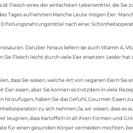
t Fleisch eines der einfachsten Lebensmittel, die Sie z
 des Tages aufnehmen.Manche Leute mögen Eier. Manche 
n Erholungsnahrungsmittel nach einer Schönheitsoperati
nosäuren. Darüber hinaus liefern sie auch Vitamin A, Vit
Sie Fleisch leicht durch viele Eier ersetzen. Leider hat 
hlen, dass Sie wissen, welche Art von veganen Eiern Sie
eit Eier essen, aber Sie können es trotzdem in viele Re
ten hinzufügen, haben Sie das Gefühl, Gourmet-Essen zu
eitsoperation zu sich nehmen.Ja, wir wissen, dass es au
ir leugnen, dass Kartoffeln in all ihren Formen und Gr
ate für einen gesunden Körper vermeiden möchten, be