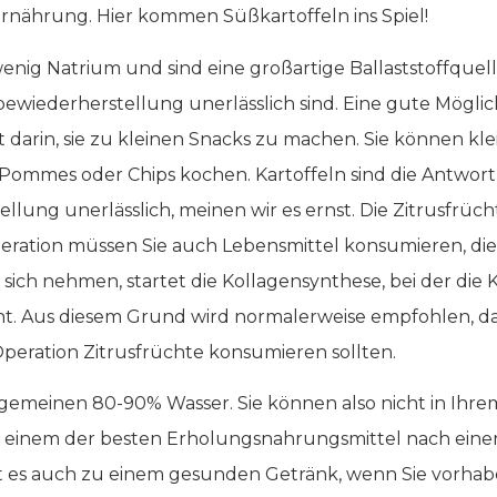
nährung. Hier kommen Süßkartoffeln ins Spiel!
wenig Natrium und sind eine großartige Ballaststoffquell
ebewiederherstellung unerlässlich sind. Eine gute Mögli
darin, sie zu kleinen Snacks zu machen. Sie können kle
mmes oder Chips kochen. Kartoffeln sind die Antwort a
llung unerlässlich, meinen wir es ernst. Die Zitrusfrüch
ration müssen Sie auch Lebensmittel konsumieren, die r
u sich nehmen, startet die Kollagensynthese, bei der die
t. Aus diesem Grund wird normalerweise empfohlen, da
eration Zitrusfrüchte konsumieren sollten.
llgemeinen 80-90% Wasser. Sie können also nicht in Ihr
u einem der besten Erholungsnahrungsmittel nach eine
es auch zu einem gesunden Getränk, wenn Sie vorhabe