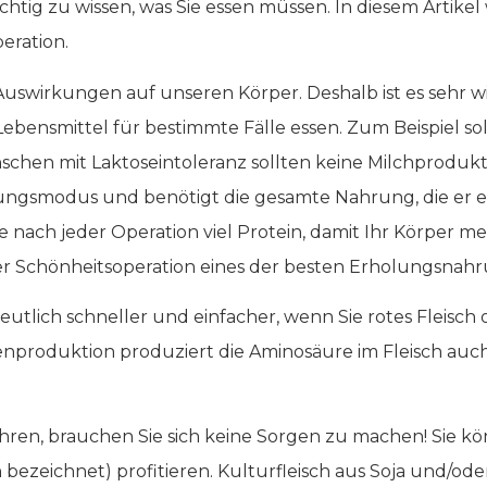
chtig zu wissen, was Sie essen müssen. In diesem Artikel
ration.
 Auswirkungen auf unseren Körper. Deshalb ist es sehr w
ebensmittel für bestimmte Fälle essen. Zum Beispiel so
chen mit Laktoseintoleranz sollten keine Milchprodukt
ungsmodus und benötigt die gesamte Nahrung, die er e
ie nach jeder Operation viel Protein, damit Ihr Körper m
iner Schönheitsoperation eines der besten Erholungsnahr
eutlich schneller und einfacher, wenn Sie rotes Fleisch o
produktion produziert die Aminosäure im Fleisch auc
hren, brauchen Sie sich keine Sorgen zu machen! Sie k
 bezeichnet) profitieren. Kulturfleisch aus Soja und/oder