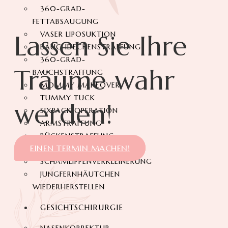
360-GRAD-
FETTABSAUGUNG
Lassen Sie Ihre
VASER LIPOSUKTION
BAUCHDECKENSTRAFFUNG
360-GRAD-
Träume wahr
BAUCHSTRAFFUNG
MOMMY MAKEOVER
TUMMY TUCK
werden!
SIXPACK OPERATION
ARMSTRAFFUNG
RÜCKENSTRAFFUNG
EINEN TERMIN MACHEN!
OBERSCHENKELSTRAFFUNG
SCHAMLIPPENVERKLEINERUNG
JUNGFERNHÄUTCHEN
WIEDERHERSTELLEN
GESICHTSCHIRURGIE