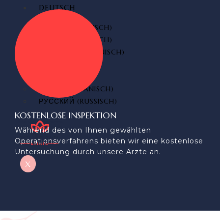
DEUTSCH
TÜRKÇE
(
TÜRKISCH
)
ENGLISH
(
ENGLISCH
)
ITALIANO
(
ITALIENISCH
)
FRANÇAIS
(
FRANZÖSISCH
)
ESPAÑOL
(
SPANISCH
)
РУССКИЙ
(
RUSSISCH
)
KOSTENLOSE INSPEKTION
Während des von Ihnen gewählten
Operationsverfahrens bieten wir eine kostenlose
Untersuchung durch unsere Ärzte an.
X