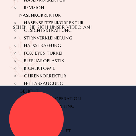
NASENKORREKTUR
REVISION
NASENKORREKTUR
NASENSPITZENKORREKTUR
SEHEN SIE SICH UNSER VIDEO AN!
GESICHTSSTRAFFUNG
STIRNVERKLEINERUNG
HALSSTRAFFUNG
FOX EYES TÜRKEI
BLEPHAROPLASTIK
BICHEKTOMIE
OHRENKORREKTUR
FETTABSAUGUNG
GESICHT
STIRNLIFTING OPERATION
AUGENBRAUENLIFTING
PO-ÄSTHETIK
BRAZILIAN BUTT LIFT