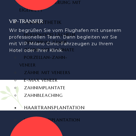
PO VERGRÖSSERUNG MIT E
IGENFETT
VIP-TRANSFER
ZAHNÄSTHETIK
Wir begrüßen Sie vom Flughafen mit unserem
HOLLYWOOD LÄCHELN
professionellen Team. Dann begleiten wir Sie
ZIRKONIUM ZÄHNE
mit VIP Milano Clinic-Fahrzeugen zu Ihrem
ZÄHNE MIT LAMINATE
Hotel oder Ihrer Klinik.
PORZELLAN-ZAHN-
VENEER
ZÄHNE MIT VENEERS
E-MAX VENEER
ZAHNIMPLANTATE
ZAHNBLEACHING
HAARTRANSPLANTATION
HAARTRANSPLANTATION
TÜRKEI
FUE-