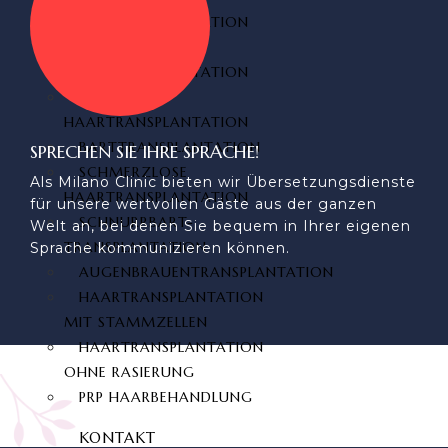
HAARTRANSPLANTATION
DHI
HAARTRANSPLANTATION
SAPHIR FUE
HAARTRANSPLANTATION
BARTTRANSPLANTATION
SPRECHEN SIE IHRE SPRACHE!
SCHMERZLOSE
Als Milano Clinic bieten wir Übersetzungsdienste
HAARTRANSPLANTATION
für unsere wertvollen Gäste aus der ganzen
SCHNURRBART-
Welt an, bei denen Sie bequem in Ihrer eigenen
TRANSPLANTATION
Sprache kommunizieren können.
AUGENBRAUENTRANSPLANTATION
HAARTRANSPLANTATION
MIT STAMMZELLEN
HAARTRANSPLANTATION
OHNE RASIERUNG
PRP HAARBEHANDLUNG
KONTAKT